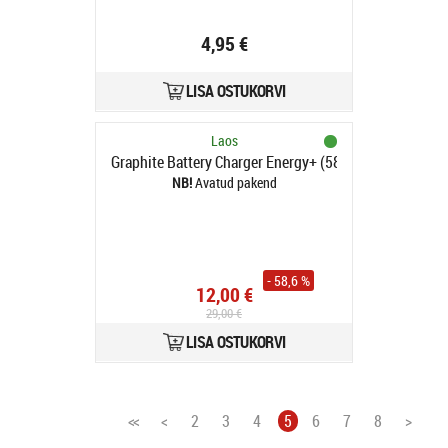
4,95 €
LISA OSTUKORVI
Laos
Graphite Battery Charger Energy+ (58G002-1)
Avatud pakend
- 58,6 %
12,00 €
29,00 €
LISA OSTUKORVI
<<
<
2
3
4
5
6
7
8
>