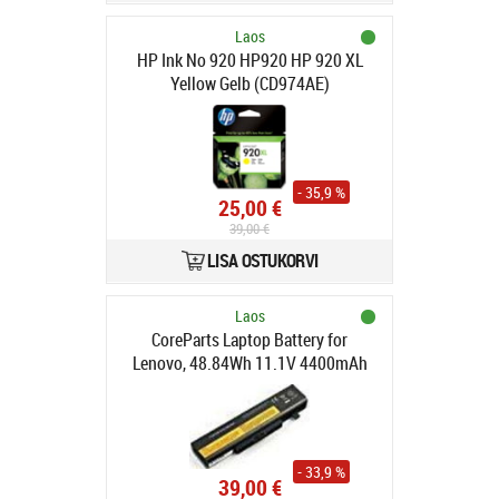
Laos
HP Ink No 920 HP920 HP 920 XL
Yellow Gelb (CD974AE)
- 35,9 %
25,00 €
39,00 €
LISA OSTUKORVI
Laos
CoreParts Laptop Battery for
Lenovo, 48.84Wh 11.1V 4400mAh
49Wh 6
- 33,9 %
39,00 €