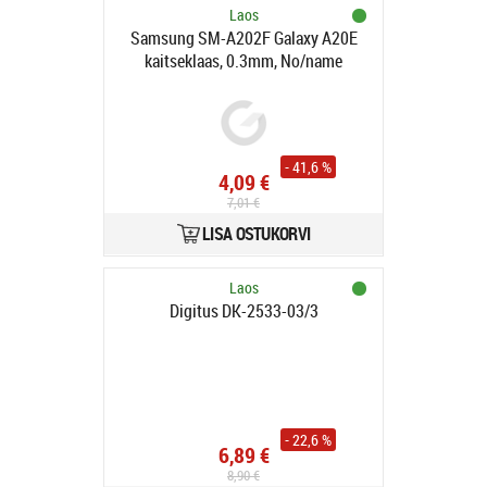
Laos
Samsung SM-A202F Galaxy A20E
kaitseklaas, 0.3mm, No/name
täisekraanile, must
- 41,6 %
4,09 €
7,01 €
LISA OSTUKORVI
Laos
Digitus DK-2533-03/3
- 22,6 %
6,89 €
8,90 €