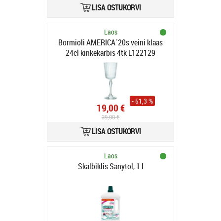
LISA OSTUKORVI
Laos
Bormioli AMERICA´20s veini klaas
24cl kinkekarbis 4tk L122129
- 51,3 %
19,00 €
39,00 €
LISA OSTUKORVI
Laos
Skalbiklis Sanytol, 1 l