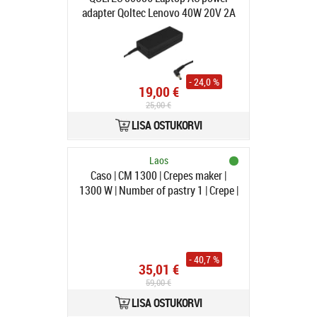
adapter Qoltec Lenovo 40W 20V 2A
5.5 2.5
- 24,0 %
19,00 €
25,00 €
LISA OSTUKORVI
Laos
Caso | CM 1300 | Crepes maker |
1300 W | Number of pastry 1 | Crepe |
Black
- 40,7 %
35,01 €
59,00 €
LISA OSTUKORVI