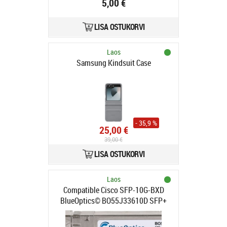
5,00 €
LISA OSTUKORVI
Laos
Samsung Kindsuit Case
- 35,9 %
25,00 €
39,00 €
LISA OSTUKORVI
Laos
Compatible Cisco SFP-10G-BXD
BlueOptics© BO55J33610D SFP+
Bidi Transceiver, LC-Simplex,
10GBASE-BX-D, Singlemode Fiber,