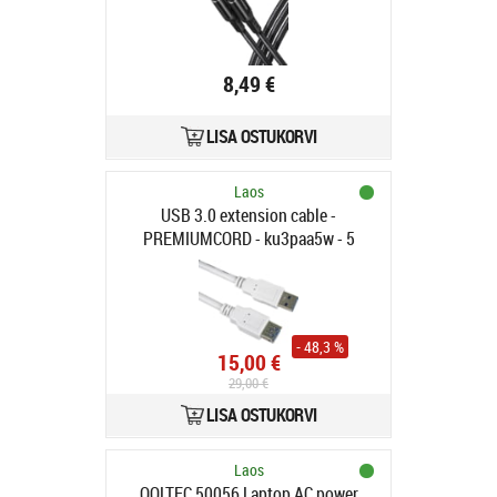
8,49 €
LISA OSTUKORVI
Laos
USB 3.0 extension cable -
PREMIUMCORD - ku3paa5w - 5
meters - 5 Gbps - Molded
connectors
- 48,3 %
15,00 €
29,00 €
LISA OSTUKORVI
Laos
QOLTEC 50056 Laptop AC power