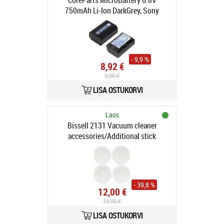
CoreParts MicroBattery 6.8V
750mAh Li-Ion DarkGrey, Sony
(MBD1111)
- 9,9 %
8,92 €
9,90 €
LISA OSTUKORVI
Laos
Bissell 2131 Vacuum cleaner
accessories/Additional stick
vacuum cleaner mop pad (2131)
- 39,8 %
12,00 €
19,95 €
LISA OSTUKORVI