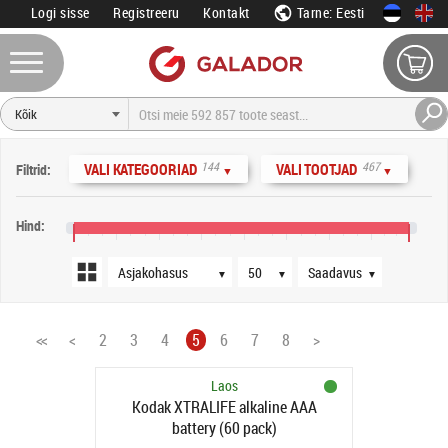
Logi sisse
Registreeru
Kontakt
Tarne: Eesti
Järjestus
Tooteid lehel
Saadavus
144
467
VALI KATEGOORIAD
VALI TOOTJAD
Filtrid:
▼
▼
Hind:
0 €
160 €
320 €
480 €
640 €
800 €
960 €
1120 €
1260 €
▼
▼
▼
<<
<
2
3
4
5
6
7
8
>
Laos
Kodak XTRALIFE alkaline AAA
battery (60 pack)