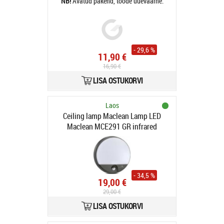
Avatud pakend, toode uueväärne.
- 29,6 %
11,90 €
16,90 €
LISA OSTUKORVI
Laos
Ceiling lamp Maclean Lamp LED
Maclean MCE291 GR infrared
motion sensor 1100lm 15W IP54
Grey
- 34,5 %
19,00 €
29,00 €
LISA OSTUKORVI