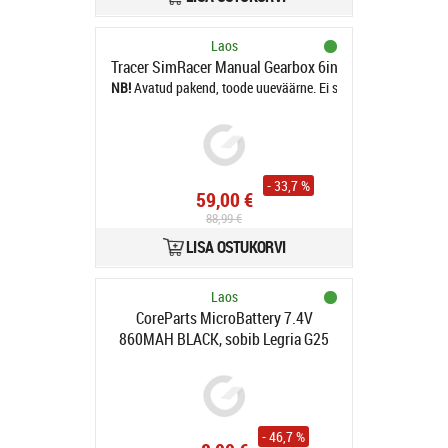
Laos
Tracer SimRacer Manual Gearbox 6in1 - steering wheel
Avatud pakend, toode uueväärne. Ei sobi kasutamaks PS5
- 33,7 %
59,00 €
88,99 €
LISA OSTUKORVI
Laos
CoreParts MicroBattery 7.4V
860MAH BLACK, sobib Legria G25
(MBF1087)
- 46,7 %