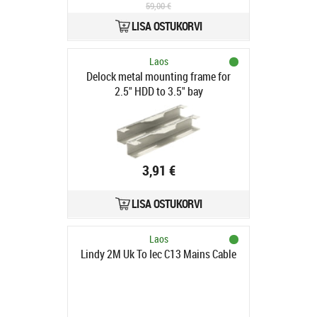
59,00 €
LISA OSTUKORVI
Laos
Delock metal mounting frame for
2.5" HDD to 3.5" bay
3,91 €
LISA OSTUKORVI
Laos
Lindy 2M Uk To Iec C13 Mains Cable