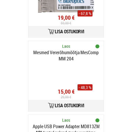
TX1330nm
- 67,8 %
19,00 €
59,00 €
LISA OSTUKORVI
Laos
Mesmed Vererõhumõõtja MesComp
MM 204
- 48,3 %
15,00 €
29,00 €
LISA OSTUKORVI
Laos
Apple USB Power Adapter MD813ZM/A