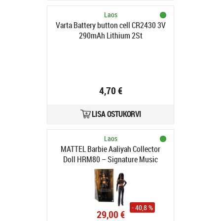
Laos
Varta Battery button cell CR2430 3V
290mAh Lithium 2St
4,70 €
LISA OSTUKORVI
Laos
MATTEL Barbie Aaliyah Collector
Doll HRM80 – Signature Music
Series
- 40,8 %
29,00 €