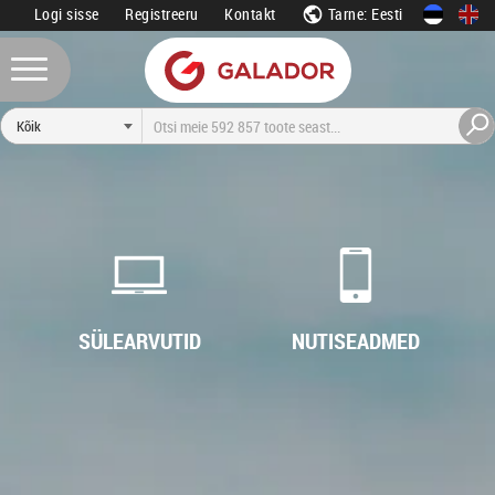
Logi sisse
Registreeru
Kontakt
Tarne: Eesti
SÜLEARVUTID
NUTISEADMED