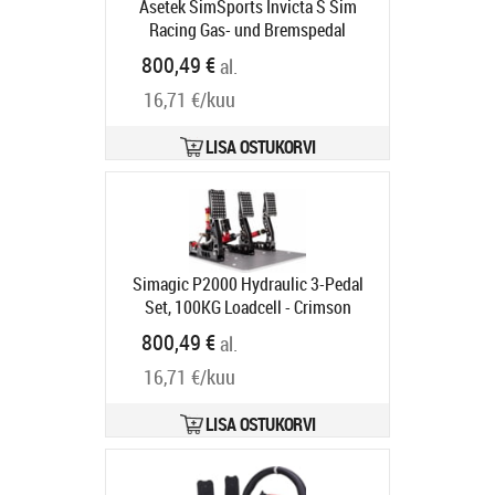
Asetek SimSports Invicta S Sim
Racing Gas- und Bremspedal
Tootekood:
40-010-0010006
800,49 €
al.
Tarneaeg 6-9 tp
16,71 €/kuu
LISA OSTUKORVI
Simagic P2000 Hydraulic 3-Pedal
Set, 100KG Loadcell - Crimson
Edition
Tootekood:
S309
800,49 €
al.
Tarneaeg 6-9 tp
16,71 €/kuu
LISA OSTUKORVI