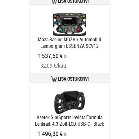
LISA OSTUKORVI
Moza Racing MOZA x Automobili
Lamborghini ESSENZA SCV12
Lenkrad
Tootekood:
RS070
1 537,50 €
al.
Tarneaeg 6-9 tp
32,09 €/kuu
LISA OSTUKORVI
Asetek SimSports Invicta Formula
Lenkrad, 4.3-Zoll-LCD, USB-C - Black
on Black Edition
Tootekood:
40-
1 496,30 €
al.
032-11112321