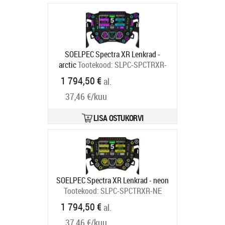
SOELPEC Spectra XR Lenkrad -
arctic
Tootekood:
SLPC-SPCTRXR-
AR
1 794,50 €
al.
Tarneaeg 6-9 tp
37,46 €/kuu
LISA OSTUKORVI
SOELPEC Spectra XR Lenkrad - neon
Tootekood:
SLPC-SPCTRXR-NE
Tarneaeg 6-9 tp
1 794,50 €
al.
37,46 €/kuu