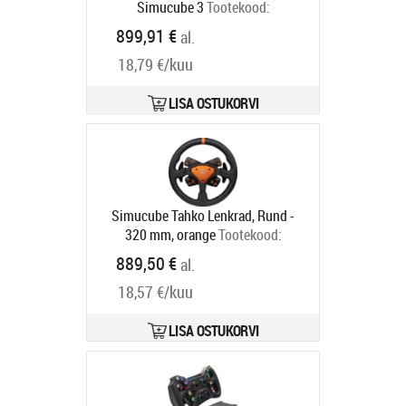
Simucube 3
Tootekood:
SCSAVUSPORT-SC3
899,91 €
al.
Tarneaeg 6-9 tp
18,79 €/kuu
LISA OSTUKORVI
Simucube Tahko Lenkrad, Rund -
320 mm, orange
Tootekood:
SCTARO-OR
889,50 €
al.
Tarneaeg 6-9 tp
18,57 €/kuu
LISA OSTUKORVI