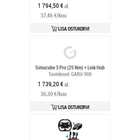
Tarneaeg 6-9 tp
1 794,50 €
al.
37,46 €/kuu
LISA OSTUKORVI
Simucube 3 Pro (25 Nm) + Link Hub
Tootekood:
GABU-900
Tarneaeg 6-9 tp
1 739,20 €
al.
36,30 €/kuu
LISA OSTUKORVI