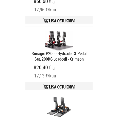
860,60 €
al.
RS090
Tarneaeg 6-9 tp
17,96 €/kuu
LISA OSTUKORVI
Simagic P2000 Hydraulic 3-Pedal
Set, 200KG Loadcell - Crimson
Edition
Tootekood:
S310
820,40 €
al.
Tarneaeg 6-9 tp
17,13 €/kuu
LISA OSTUKORVI