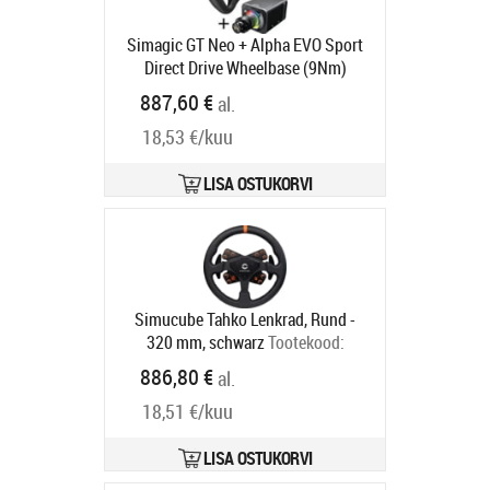
Simagic GT Neo + Alpha EVO Sport
Direct Drive Wheelbase (9Nm)
Tootekood:
GABU-566
887,60 €
al.
Tarneaeg 6-9 tp
18,53 €/kuu
LISA OSTUKORVI
Simucube Tahko Lenkrad, Rund -
320 mm, schwarz
Tootekood:
SCTARO-BL
886,80 €
al.
Tarneaeg 6-9 tp
18,51 €/kuu
LISA OSTUKORVI