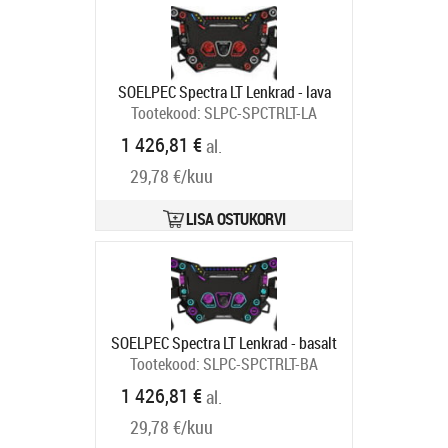
SOELPEC Spectra LT Lenkrad - lava
Tootekood:
SLPC-SPCTRLT-LA
Tarneaeg 6-9 tp
1 426,81 €
al.
29,78 €/kuu
LISA OSTUKORVI
SOELPEC Spectra LT Lenkrad - basalt
Tootekood:
SLPC-SPCTRLT-BA
Tarneaeg 6-9 tp
1 426,81 €
al.
29,78 €/kuu