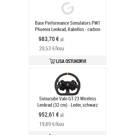
Base Performance Simulators PW1
Phoenix Lenkrad, Kabellos - carbon
Tootekood:
35972005
983,70 €
al.
Tarneaeg 6-9 tp
20,53 €/kuu
LISA OSTUKORVI
Simucube Valo GT-23 Wireless
Lenkrad (32 cm) - Leder, schwarz
Tootekood:
SCVALO-LE
952,61 €
al.
Tarneaeg 6-9 tp
19,89 €/kuu