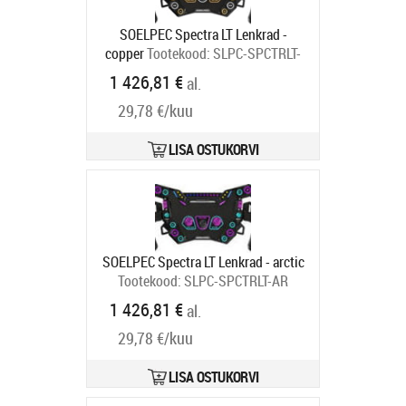
SOELPEC Spectra LT Lenkrad -
copper
Tootekood:
SLPC-SPCTRLT-
CO
1 426,81 €
al.
Tarneaeg 6-9 tp
29,78 €/kuu
LISA OSTUKORVI
SOELPEC Spectra LT Lenkrad - arctic
Tootekood:
SLPC-SPCTRLT-AR
Tarneaeg 6-9 tp
1 426,81 €
al.
29,78 €/kuu
LISA OSTUKORVI