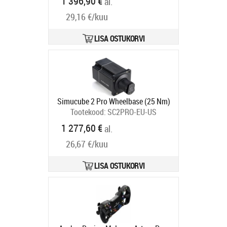
1 396,90 €
al.
schwarz
Tootekood:
RS097
Tarneaeg 6-9 tp
29,16 €/kuu
LISA OSTUKORVI
Simucube 2 Pro Wheelbase (25 Nm)
Tootekood:
SC2PRO-EU-US
Tarneaeg 6-9 tp
1 277,60 €
al.
26,67 €/kuu
LISA OSTUKORVI