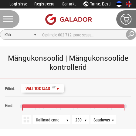
Logi sisse
Registreeru
Kontakt
Tarne: Eesti
Mängukonsoolid | Mängukonsoolide
kontrollerid
Järjestus
Tooteid lehel
Saadavus
95
VALI TOOTJAD
Filtrid:
▼
Hind:
0 €
400 €
800 €
1200 €
1600 €
2000 €
2400 €
2800 €
3200 €
▼
▼
▼