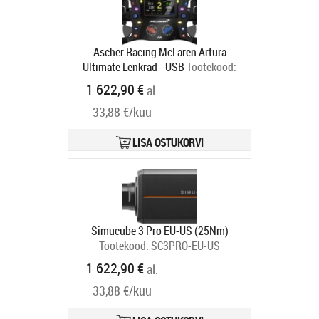
Ascher Racing McLaren Artura
Ultimate Lenkrad - USB
Tootekood:
76080054
1 622,90 €
al.
Tarneaeg 6-9 tp
33,88 €/kuu
LISA OSTUKORVI
Simucube 3 Pro EU-US (25Nm)
Tootekood:
SC3PRO-EU-US
Tarneaeg 6-9 tp
1 622,90 €
al.
33,88 €/kuu