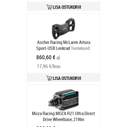
LISA OSTUKORVI
Ascher Racing McLaren Artura
Sport-USB Lenkrad
Tootekood:
76080051
860,60 €
al.
Tarneaeg 6-9 tp
17,96 €/kuu
LISA OSTUKORVI
Moza Racing MOZA R21 Ultra Direct
Drive Wheelbase, 21Nm
Drehmoment - schwarz
Tootekood: