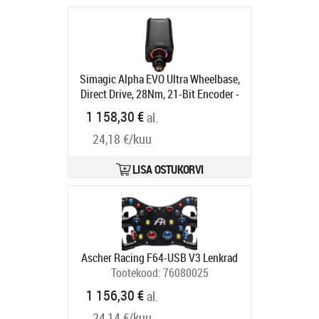
Simagic Alpha EVO Ultra Wheelbase,
Direct Drive, 28Nm, 21-Bit Encoder -
schwarz
Tootekood:
S107
1 158,30 €
al.
Tarneaeg 6-9 tp
24,18 €/kuu
LISA OSTUKORVI
Ascher Racing F64-USB V3 Lenkrad
Tootekood:
76080025
Tarneaeg 6-9 tp
1 156,30 €
al.
24,14 €/kuu