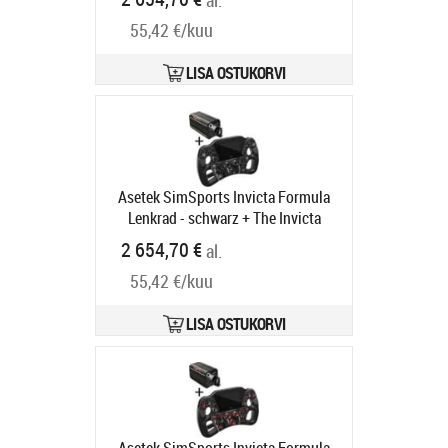
al.
GABU-585
Tarneaeg 6-9 tp
55,42 €/kuu
LISA OSTUKORVI
Asetek SimSports Invicta Formula
Lenkrad - schwarz + The Invicta
Wheelbase (27 Nm)
Tootekood:
2 654,70 €
al.
GABU-584
Tarneaeg 6-9 tp
55,42 €/kuu
LISA OSTUKORVI