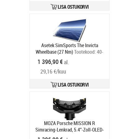
LISA OSTUKORVI
Asetek SimSports The Invicta
Wheelbase (27 Nm)
Tootekood:
40-
020-0020002
1 396,90 €
al.
Tarneaeg 6-9 tp
29,16 €/kuu
LISA OSTUKORVI
MOZA Porsche MISSION R
Simracing-Lenkrad, 5.4”-Zoll-OLED-
Display, Offizielles Replikat -