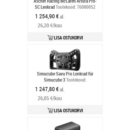
Ascher Racing McLaren Artura Pro-
SC Lenkrad
Tootekood:
76080052
Tarneaeg 6-9 tp
1 254,90 €
al.
26,20 €/kuu
LISA OSTUKORVI
Simucube Savu Pro Lenkrad für
Simucube 3
Tootekood:
SCSAVUPRO-SC3
1 247,80 €
al.
Tarneaeg 6-9 tp
26,05 €/kuu
LISA OSTUKORVI