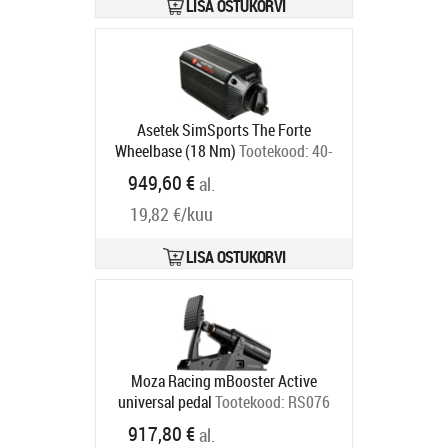
LISA OSTUKORVI
Asetek SimSports The Forte
Wheelbase (18 Nm)
Tootekood:
40-
020-0020003
949,60 €
al.
Tarneaeg 6-9 tp
19,82 €/kuu
LISA OSTUKORVI
Moza Racing mBooster Active
universal pedal
Tootekood:
RS076
Tarneaeg 2 nädalat
917,80 €
al.