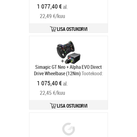
25Nm Drehmoment - schwarz
1 077,40 €
al.
Tootekood:
RS091
Tarneaeg 6-9 tp
22,49 €/kuu
LISA OSTUKORVI
Simagic GT Neo + Alpha EVO Direct
Drive Wheelbase (12Nm)
Tootekood:
GABU-564
1 075,40 €
al.
Tarneaeg 6-9 tp
22,45 €/kuu
LISA OSTUKORVI