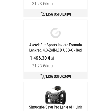
Tarneaeg 6-9 tp
31,23 €/kuu
LISA OSTUKORVI
Asetek SimSports Invicta Formula
Lenkrad, 4.3-Zoll-LCD, USB-C - Red
on Black Edition
Tootekood:
40-
1 496,30 €
al.
032-12444321
Tarneaeg 6-9 tp
31,23 €/kuu
LISA OSTUKORVI
Simucube Savu Pro Lenkrad + Link