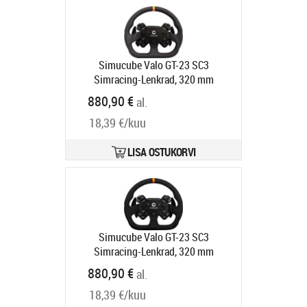
Simucube Valo GT-23 SC3
Simracing-Lenkrad, 320 mm
Durchmesser, GT-Design, SC3-Quick-
880,90 €
al.
Release - schwarz, leder
Tootekood:
18,39 €/kuu
SCVALO-SC3-LE
Tarneaeg 6-9 tp
LISA OSTUKORVI
Simucube Valo GT-23 SC3
Simracing-Lenkrad, 320 mm
Durchmesser, GT-Design, SC3-Quick-
880,90 €
al.
Release - schwarz, wildleder
18,39 €/kuu
Tootekood:
SCVALO-SC3-AL
Tarneaeg 6-9 tp