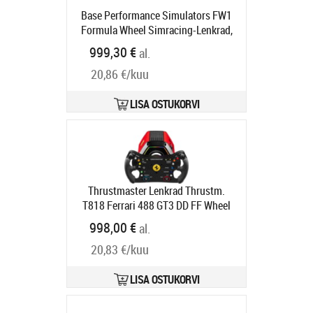
Base Performance Simulators FW1
Formula Wheel Simracing-Lenkrad,
RGB - schwarz/carbon
Tootekood:
999,30 €
al.
43472005
Tarneaeg 6-9 tp
20,86 €/kuu
LISA OSTUKORVI
Thrustmaster Lenkrad Thrustm.
T818 Ferrari 488 GT3 DD FF Wheel
(PC) retail
Tootekood:
2960981
998,00 €
al.
Tarneaeg 5-8 tp
20,83 €/kuu
LISA OSTUKORVI