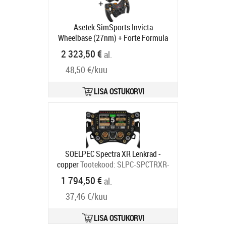
Asetek SimSports Invicta
Wheelbase (27nm) + Forte Formula
Wheel
Tootekood:
GABU-363
2 323,50 €
al.
Tarneaeg 6-9 tp
48,50 €/kuu
LISA OSTUKORVI
SOELPEC Spectra XR Lenkrad -
copper
Tootekood:
SLPC-SPCTRXR-
CO
1 794,50 €
al.
Tarneaeg 6-9 tp
37,46 €/kuu
LISA OSTUKORVI