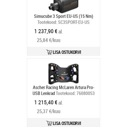
Simucube 3 Sport EU-US (15 Nm)
Tootekood:
SC3SPORT-EU-US
Tarneaeg 6-9 tp
1 237,90 €
al.
25,84 €/kuu
LISA OSTUKORVI
Ascher Racing McLaren Artura Pro-
USB Lenkrad
Tootekood:
76080053
Tarneaeg 6-9 tp
1 215,40 €
al.
25,37 €/kuu
LISA OSTUKORVI