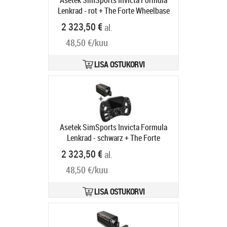
Asetek SimSports Invicta Formula
Lenkrad - rot + The Forte Wheelbase
(18 Nm)
Tootekood:
GABU-583
2 323,50 €
al.
Tarneaeg 6-9 tp
48,50 €/kuu
LISA OSTUKORVI
Asetek SimSports Invicta Formula
Lenkrad - schwarz + The Forte
Wheelbase (18 Nm)
Tootekood:
2 323,50 €
al.
GABU-582
Tarneaeg 6-9 tp
48,50 €/kuu
LISA OSTUKORVI