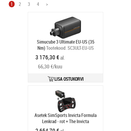
1
2
3
4
>
Simucube 3 Ultimate EU-US (35
Nm)
Tootekood:
SC3ULT-EU-US
Tarneaeg 6-9 tp
3 176,30 €
al.
66,30 €/kuu
LISA OSTUKORVI
Asetek SimSports Invicta Formula
Lenkrad - rot + The Invicta
Wheelbase (27 Nm)
Tootekood:
2 654,70 €