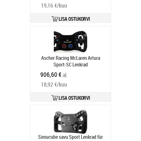
19,16 €/kuu
LISA OSTUKORVI
Ascher Racing McLaren Artura
Sport-SC Lenkrad
Tarneaeg 6-9 tp
906,60 €
al.
18,92 €/kuu
LISA OSTUKORVI
Simucube savu Sport Lenkrad für