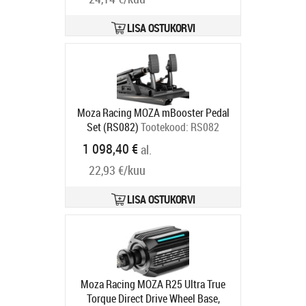
LISA OSTUKORVI
Moza Racing MOZA mBooster Pedal
Set (RS082)
Tootekood:
RS082
Tarneaeg 2 nädalat
1 098,40 €
al.
22,93 €/kuu
LISA OSTUKORVI
Moza Racing MOZA R25 Ultra True
Torque Direct Drive Wheel Base,