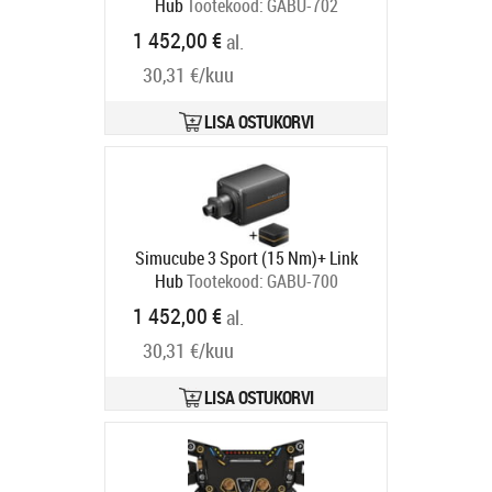
Hub
Tootekood:
GABU-702
Tarneaeg 6-9 tp
1 452,00 €
al.
30,31 €/kuu
LISA OSTUKORVI
Simucube 3 Sport (15 Nm)+ Link
Hub
Tootekood:
GABU-700
Tarneaeg 6-9 tp
1 452,00 €
al.
30,31 €/kuu
LISA OSTUKORVI