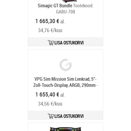
Simagic GT Bundle
Tootekood:
GABU-708
Tarneaeg 6-9 tp
1 665,30 €
al.
34,76 €/kuu
LISA OSTUKORVI
VPG Sim Mission Sim Lenkrad, 5”-
Zoll-Touch-Display, ARGB, 290mm -
schwarz
Tootekood:
VPG-1018-
1 655,40 €
al.
18800
Tarneaeg 6-9 tp
34,56 €/kuu
LISA OSTUKORVI