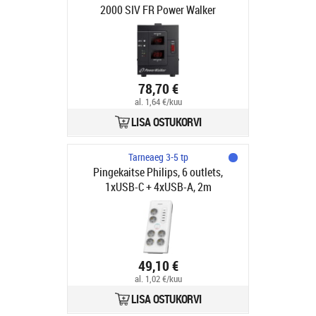
2000 SIV FR Power Walker
Automatic AC Voltage regulator and
stabilizer 2000VA (230V)
78,70 €
al. 1,64 €/kuu
LISA OSTUKORVI
Tarneaeg 3-5 tp
Pingekaitse Philips, 6 outlets,
1xUSB-C + 4xUSB-A, 2m
49,10 €
al. 1,02 €/kuu
LISA OSTUKORVI