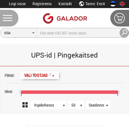
Logi sisse
Registreeru
Kontakt
Tarne: Eesti
UPS-id | Pingekaitsed
Järjestus
Tooteid lehel
Saadavus
3
VALI TOOTJAD
Filtrid:
▼
Hind:
20 €
100 €
180 €
260 €
340 €
420 €
500 €
580 €
660 €
720 €
▼
▼
▼