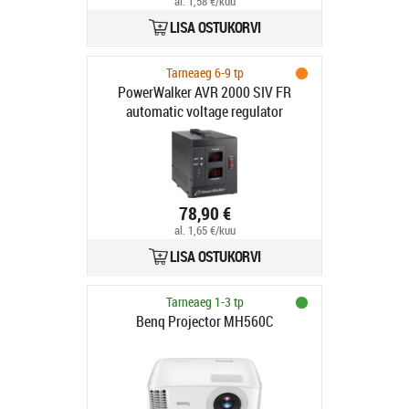
al. 1,58 €/kuu
LISA OSTUKORVI
Tarneaeg 6-9 tp
PowerWalker AVR 2000 SIV FR
automatic voltage regulator
78,90 €
al. 1,65 €/kuu
LISA OSTUKORVI
Tarneaeg 1-3 tp
Benq Projector MH560C