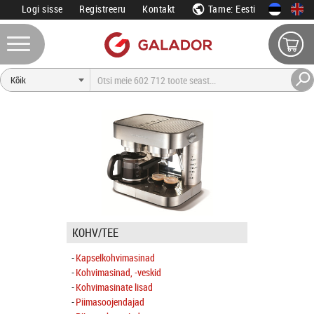
Logi sisse
Registreeru
Kontakt
Tarne: Eesti
KOHV/TEE
Kapselkohvimasinad
Kohvimasinad, -veskid
Kohvimasinate lisad
Piimasoojendajad