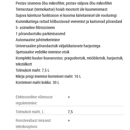
Pestav siseneva õhu mikrofilter, p
estav väljuva õhu mikrofilter
Termostaat (termokaitse) hoiab mootorit üle kuumenemast
Sujuva käivituse funktsioon ei koorma käivitamisel üle vooluringi
Kummikattega rattad hõlbustavad veeremist ja kaitsevad põrandaid
5- astmeline filtrisüsteem
1 põrandaotsiku parkimisasend
Automaatne juhtmekerimine
Universaalne põrandaotsik väljalükatavate harjastega
Spetsiaalne vedelike imemise otsik
Komplekti kuuluv lisavarustus: pragudeotsik, mööbliotsik, harjaotsik,
tekstiilkott
Tolmukoti maht: 7,5 L
Märja prügi imemise konteineri maht: 16 L
Konteineri maht kokku: 30 L
Elektrooniline võimsuse
+
reguleerimine
:
Tolmukoti maht, L
:
7,5
Roostevabast terasest
+
teleskooptoru
: