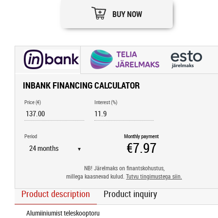
BUY NOW
INBANK FINANCING CALCULATOR
Price (€)
Interest (%)
Period
Monthly payment
▼
NB! Järelmaks on finantskohustus,
millega kaasnevad kulud.
Tutvu tingimustega siin.
Product description
Product inquiry
Alumiiniumist teleskooptoru