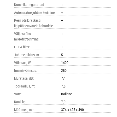
Kummikattega rattad
:
+
Automaatne juhtme kerimine
:
+
Peen otsik raskesti
+
ligipääsetavatele kohtadele
:
Väljuva õhu
+
mikrofiltreerimine
:
HEPA filter
:
+
Juhtme pikkus, m
:
5
Võimsus, W
:
1400
Imemisvõimsus
:
250
Müratase, dB
:
77
Tööraadius, m
:
7,5
Värv
:
Kollane
Kaal, kg
:
7,9
Mõõtmed, mm
:
374 x 425 x 490