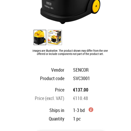
Images are illustrative. The product shown may differ from the one
offered or include components not part of the product set.
Vendor
SENCOR
Product code
SVC3001
Price
€137.00
Price (excl. VAT)
€110.48
Ships in
1-3 bd
Quantity
1
pc