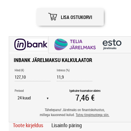
LISA OSTUKORVI
INBANK JÄRELMAKSU KALKULAATOR
Hind (€)
Intress (%)
Periood
Igakuine kuumakse alates
▼
Tähelepanu! Järelmaks on finantskohustus,
millega kaasnevad kulud.
Tutvu tingimustega siin.
Toote kirjeldus
Lisainfo päring