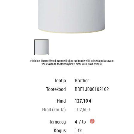
Pildid on illustratiivsed. Nendel kujutatud toode võib erineda pakutavast
või sisaldada tootekomplekti mittekuuluvaid osiseid.
Tootja
Brother
Tootekood
BDE1J000102102
Hind
127,10 €
Hind (km-ta)
102,50 €
Tarneaeg
4-7 tp
Kogus
1
tk