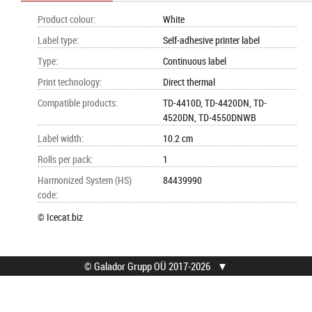
Product colour
:
White
Label type
:
Self-adhesive printer label
Type
:
Continuous label
Print technology
:
Direct thermal
Compatible products
:
TD-4410D, TD-4420DN, TD-
4520DN, TD-4550DNWB
Label width
:
10.2 cm
Rolls per pack
:
1
Harmonized System (HS)
84439990
code
:
© Icecat.biz
© Galador Grupp OÜ 2017-2026
▼
© Galador Grupp OÜ
Mis on Galador?
Kõik õigused kaitstud.
Firmast