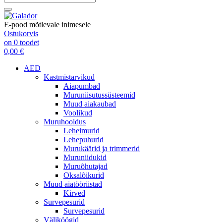
E-pood mõtlevale inimesele
Ostukorvis
on
0
toodet
0,00 €
AED
Kastmistarvikud
Aiapumbad
Muruniisutussüsteemid
Muud aiakaubad
Voolikud
Muruhooldus
Leheimurid
Lehepuhurid
Murukäärid ja trimmerid
Muruniidukid
Muruõhutajad
Oksalõikurid
Muud aiatööriistad
Kirved
Survepesurid
Survepesurid
Väliköögid