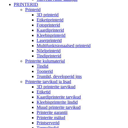
PRINTERID
Printerid
3D printerid
Etiketiprinterid
Fotoprinterid
Kaardiprinterid
Kleebisprinterid
Laserprinterid
Multifunktsionaalsed printerid
Nõelprinterid
Tindiprinterid
Printerite kulumaterjal
Tindid
Toonerid
Trumlid, developerid jms
Printerite tarvikud ja lisad
3D printerite tarvikud
Etiketid
Kaardiprinterite tarvikud
Kleebisprinterite lindid
Muud printerite tarvikud
Printerite garantii
Printerite mälud
Printserverid
Termolindid