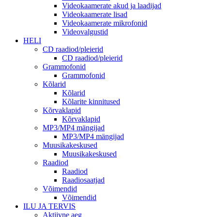
Videokaamerate akud ja laadijad
Videokaamerate lisad
Videokaamerate mikrofonid
Videovalgustid
HELI
CD raadiod/pleierid
CD raadiod/pleierid
Grammofonid
Grammofonid
Kõlarid
Kõlarid
Kõlarite kinnitused
Kõrvaklapid
Kõrvaklapid
MP3/MP4 mängijad
MP3/MP4 mängijad
Muusikakeskused
Muusikakeskused
Raadiod
Raadiod
Raadiosaatjad
Võimendid
Võimendid
ILU JA TERVIS
Aktiivne aeg