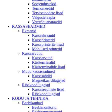
Soojendustekid
Termomeetrid
Tervisetoodete lisad
Valgusteraapia
Vererõhuaparaadid
KASSASEADMED
Ekraanid
Kassaekraanid
Kassaprinterid
Kassaprinterite lisad
Mobiilsed printerid
Kassaarvutid
Kassaarvutid
Käsiterminalid
Käsiterminalide lisad
Muud kassaseadmed
Kassasahtlid
Magnetkaardilugejad
Ribakoodilugejad
Kassaseadmete lisad
Ribakoodilugejad
KODU JA TEHNIKA
Beebikaubad
Beebimonitorid
Beebitermomeetrid