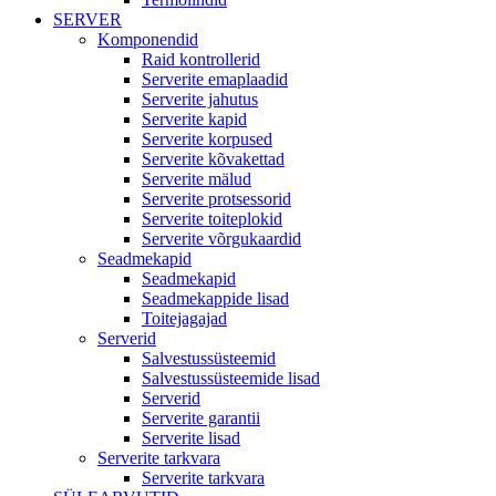
SERVER
Komponendid
Raid kontrollerid
Serverite emaplaadid
Serverite jahutus
Serverite kapid
Serverite korpused
Serverite kõvakettad
Serverite mälud
Serverite protsessorid
Serverite toiteplokid
Serverite võrgukaardid
Seadmekapid
Seadmekapid
Seadmekappide lisad
Toitejagajad
Serverid
Salvestussüsteemid
Salvestussüsteemide lisad
Serverid
Serverite garantii
Serverite lisad
Serverite tarkvara
Serverite tarkvara