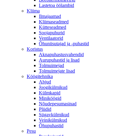
Lastetoa öölambid
Kliima
Ilmajaamad
Kliimaseadmed
Kütteseadmed
Soojapuhurid
Ventilaatorid
Õhuniisutajad ja -puhastid
Koristus
Aknapuhastusvahendid
Aurupuhastid ja lisad
Tolmuimejad
Tolmuimejate lisad
Köögitehnika
Ahjud
Joogikülmikud
Külmkapid
Miniköögid
Nõudepesumasinad
Pliidid
Sügavkülmikud
Veinikülmikud
Õhupuhastid
Pesu