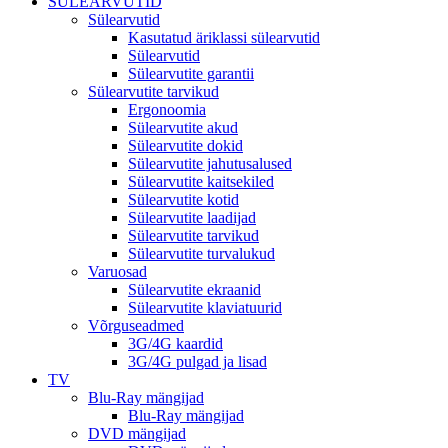
SÜLEARVUTID
Sülearvutid
Kasutatud äriklassi sülearvutid
Sülearvutid
Sülearvutite garantii
Sülearvutite tarvikud
Ergonoomia
Sülearvutite akud
Sülearvutite dokid
Sülearvutite jahutusalused
Sülearvutite kaitsekiled
Sülearvutite kotid
Sülearvutite laadijad
Sülearvutite tarvikud
Sülearvutite turvalukud
Varuosad
Sülearvutite ekraanid
Sülearvutite klaviatuurid
Võrguseadmed
3G/4G kaardid
3G/4G pulgad ja lisad
TV
Blu-Ray mängijad
Blu-Ray mängijad
DVD mängijad