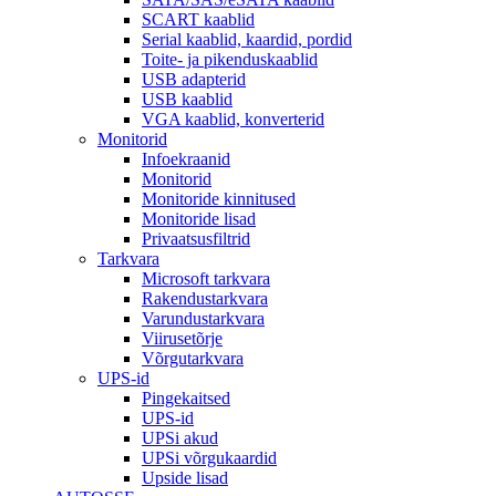
SCART kaablid
Serial kaablid, kaardid, pordid
Toite- ja pikenduskaablid
USB adapterid
USB kaablid
VGA kaablid, konverterid
Monitorid
Infoekraanid
Monitorid
Monitoride kinnitused
Monitoride lisad
Privaatsusfiltrid
Tarkvara
Microsoft tarkvara
Rakendustarkvara
Varundustarkvara
Viirusetõrje
Võrgutarkvara
UPS-id
Pingekaitsed
UPS-id
UPSi akud
UPSi võrgukaardid
Upside lisad