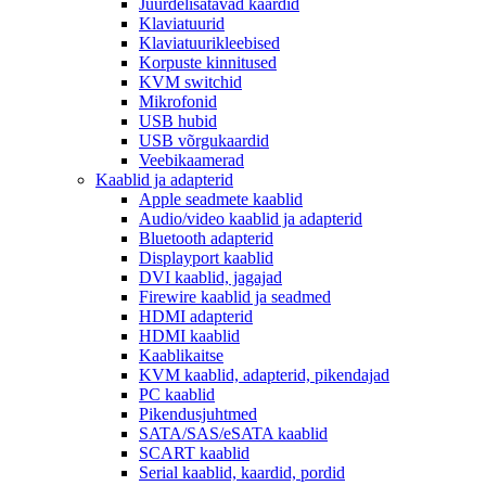
Juurdelisatavad kaardid
Klaviatuurid
Klaviatuurikleebised
Korpuste kinnitused
KVM switchid
Mikrofonid
USB hubid
USB võrgukaardid
Veebikaamerad
Kaablid ja adapterid
Apple seadmete kaablid
Audio/video kaablid ja adapterid
Bluetooth adapterid
Displayport kaablid
DVI kaablid, jagajad
Firewire kaablid ja seadmed
HDMI adapterid
HDMI kaablid
Kaablikaitse
KVM kaablid, adapterid, pikendajad
PC kaablid
Pikendusjuhtmed
SATA/SAS/eSATA kaablid
SCART kaablid
Serial kaablid, kaardid, pordid