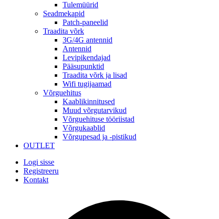
Tulemüürid
Seadmekapid
Patch-paneelid
Traadita võrk
3G/4G antennid
Antennid
Levipikendajad
Pääsupunktid
Traadita võrk ja lisad
Wifi tugijaamad
Võrguehitus
Kaablikinnitused
Muud võrgutarvikud
Võrguehituse tööriistad
Võrgukaablid
Võrgupesad ja -pistikud
OUTLET
Logi sisse
Registreeru
Kontakt