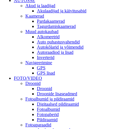
AUTOSSE
Akud ja laadijad
Akulaadijad ja käivitusabid
Kaamerad
Pardakaamerad
Tagurdamiskaamerad
Muud autokaubad
Alkomeetrid
Auto puhastusvahendid
Autokõlarid ja võimendid
Autoraadiod ja lisad
Inverterid
Navigeerimine
GPS
GPS lisad
FOTO/VIDEO
Droonid
Droonid
Droonide lisaseadmed
Fotoalbumid ja pildiraamid
Digitaalsed pildiraamid
Fotoalbumid
Fotopaberid
Pildiraamid
Fotoaparaadid