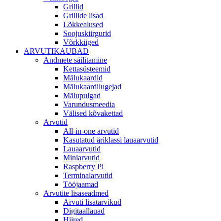
Grillid
Grillide lisad
Lõkkealused
Soojuskiirgurid
Võrkkiiged
ARVUTIKAUBAD
Andmete säilitamine
Kettasüsteemid
Mälukaardid
Mälukaardilugejad
Mälupulgad
Varundusmeedia
Välised kõvakettad
Arvutid
All-in-one arvutid
Kasutatud äriklassi lauaarvutid
Lauaarvutid
Miniarvutid
Raspberry Pi
Terminalarvutid
Tööjaamad
Arvutite lisaseadmed
Arvuti lisatarvikud
Digitaallauad
Hiired