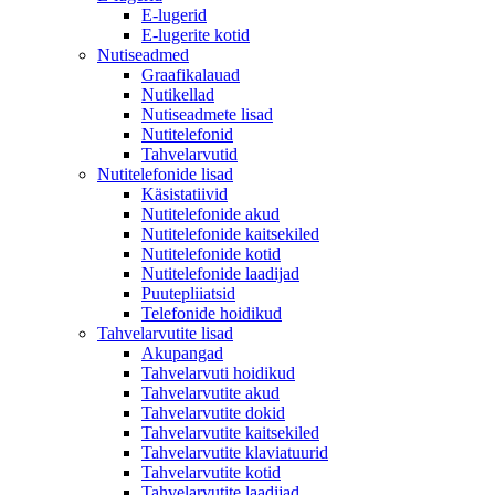
E-lugerid
E-lugerite kotid
Nutiseadmed
Graafikalauad
Nutikellad
Nutiseadmete lisad
Nutitelefonid
Tahvelarvutid
Nutitelefonide lisad
Käsistatiivid
Nutitelefonide akud
Nutitelefonide kaitsekiled
Nutitelefonide kotid
Nutitelefonide laadijad
Puutepliiatsid
Telefonide hoidikud
Tahvelarvutite lisad
Akupangad
Tahvelarvuti hoidikud
Tahvelarvutite akud
Tahvelarvutite dokid
Tahvelarvutite kaitsekiled
Tahvelarvutite klaviatuurid
Tahvelarvutite kotid
Tahvelarvutite laadijad