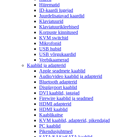
Hiirematid
ID-kaardi lugejad
Juurdelisatavad kaardid
Klaviatuurid
Klaviatuurikleebised
Korpuste kinnitused
KVM switchid
Mikrofonid
USB hubid
USB võrgukaardid
Veebikaamerad
Kaablid ja adapterid
Apple seadmete kaablid
Audio/video kaablid ja adapterid
Bluetooth adapterid
Displayport kaablid
DVI kaablid, jagajad
Firewire kaablid ja seadmed
HDMI adapterid
HDMI kaablid
Kaablikaitse
KVM kaablid, adapterid, pikendajad
PC kaablid
Pikendusjuhtmed
SATA/SAS/eSATA kaablid