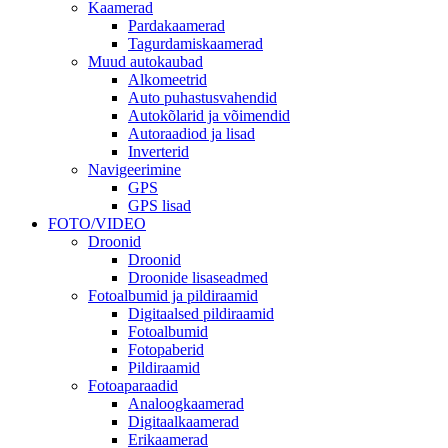
Kaamerad
Pardakaamerad
Tagurdamiskaamerad
Muud autokaubad
Alkomeetrid
Auto puhastusvahendid
Autokõlarid ja võimendid
Autoraadiod ja lisad
Inverterid
Navigeerimine
GPS
GPS lisad
FOTO/VIDEO
Droonid
Droonid
Droonide lisaseadmed
Fotoalbumid ja pildiraamid
Digitaalsed pildiraamid
Fotoalbumid
Fotopaberid
Pildiraamid
Fotoaparaadid
Analoogkaamerad
Digitaalkaamerad
Erikaamerad