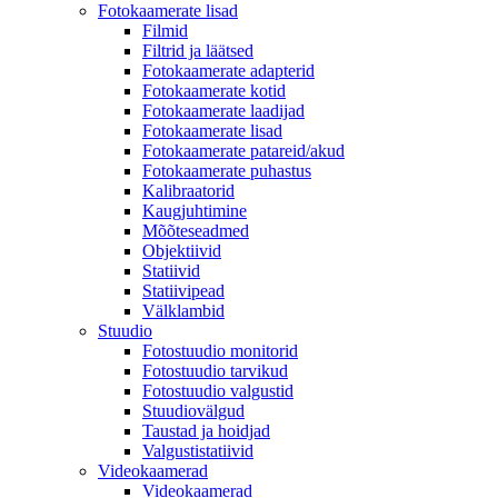
Fotokaamerate lisad
Filmid
Filtrid ja läätsed
Fotokaamerate adapterid
Fotokaamerate kotid
Fotokaamerate laadijad
Fotokaamerate lisad
Fotokaamerate patareid/akud
Fotokaamerate puhastus
Kalibraatorid
Kaugjuhtimine
Mõõteseadmed
Objektiivid
Statiivid
Statiivipead
Välklambid
Stuudio
Fotostuudio monitorid
Fotostuudio tarvikud
Fotostuudio valgustid
Stuudiovälgud
Taustad ja hoidjad
Valgustistatiivid
Videokaamerad
Videokaamerad