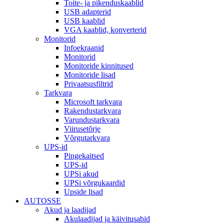
Toite- ja pikenduskaablid
USB adapterid
USB kaablid
VGA kaablid, konverterid
Monitorid
Infoekraanid
Monitorid
Monitoride kinnitused
Monitoride lisad
Privaatsusfiltrid
Tarkvara
Microsoft tarkvara
Rakendustarkvara
Varundustarkvara
Viirusetõrje
Võrgutarkvara
UPS-id
Pingekaitsed
UPS-id
UPSi akud
UPSi võrgukaardid
Upside lisad
AUTOSSE
Akud ja laadijad
Akulaadijad ja käivitusabid