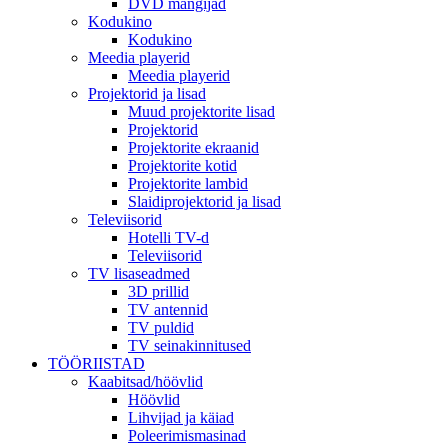
DVD mängijad
Kodukino
Kodukino
Meedia playerid
Meedia playerid
Projektorid ja lisad
Muud projektorite lisad
Projektorid
Projektorite ekraanid
Projektorite kotid
Projektorite lambid
Slaidiprojektorid ja lisad
Televiisorid
Hotelli TV-d
Televiisorid
TV lisaseadmed
3D prillid
TV antennid
TV puldid
TV seinakinnitused
TÖÖRIISTAD
Kaabitsad/höövlid
Höövlid
Lihvijad ja käiad
Poleerimismasinad