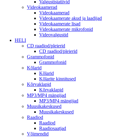
Valgustistatiivid
Videokaamerad
Videokaamerad
Videokaamerate akud ja laadijad
Videokaamerate lisad
Videokaamerate mikrofonid
Videovalgustid
HELI
CD raadiod/pleierid
CD raadiod/pleierid
Grammofonid
Grammofonid
Kõlarid
Kõlarid
Kõlarite kinnitused
Kõrvaklapid
Kõrvaklapid
MP3/MP4 mängijad
MP3/MP4 mängijad
Muusikakeskused
Muusikakeskused
Raadiod
Raadiod
Raadiosaatjad
Võimendid