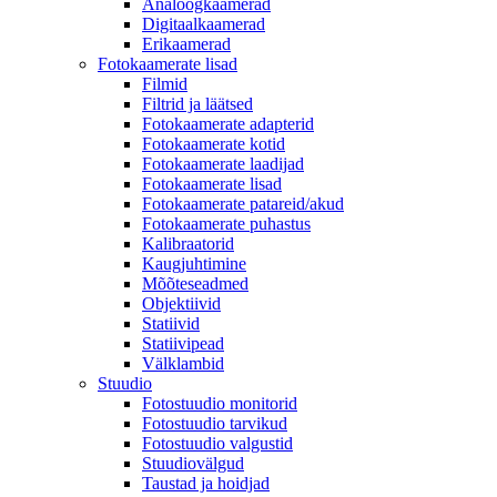
Analoogkaamerad
Digitaalkaamerad
Erikaamerad
Fotokaamerate lisad
Filmid
Filtrid ja läätsed
Fotokaamerate adapterid
Fotokaamerate kotid
Fotokaamerate laadijad
Fotokaamerate lisad
Fotokaamerate patareid/akud
Fotokaamerate puhastus
Kalibraatorid
Kaugjuhtimine
Mõõteseadmed
Objektiivid
Statiivid
Statiivipead
Välklambid
Stuudio
Fotostuudio monitorid
Fotostuudio tarvikud
Fotostuudio valgustid
Stuudiovälgud
Taustad ja hoidjad