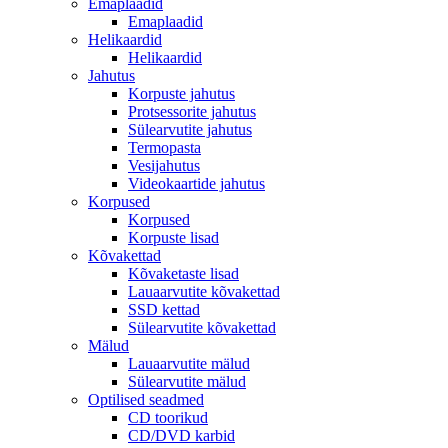
Emaplaadid
Emaplaadid
Helikaardid
Helikaardid
Jahutus
Korpuste jahutus
Protsessorite jahutus
Sülearvutite jahutus
Termopasta
Vesijahutus
Videokaartide jahutus
Korpused
Korpused
Korpuste lisad
Kõvakettad
Kõvaketaste lisad
Lauaarvutite kõvakettad
SSD kettad
Sülearvutite kõvakettad
Mälud
Lauaarvutite mälud
Sülearvutite mälud
Optilised seadmed
CD toorikud
CD/DVD karbid