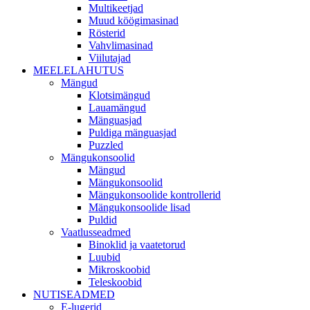
Multikeetjad
Muud köögimasinad
Rösterid
Vahvlimasinad
Viilutajad
MEELELAHUTUS
Mängud
Klotsimängud
Lauamängud
Mänguasjad
Puldiga mänguasjad
Puzzled
Mängukonsoolid
Mängud
Mängukonsoolid
Mängukonsoolide kontrollerid
Mängukonsoolide lisad
Puldid
Vaatlusseadmed
Binoklid ja vaatetorud
Luubid
Mikroskoobid
Teleskoobid
NUTISEADMED
E-lugerid