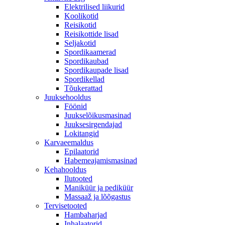
Elektrilised liikurid
Koolikotid
Reisikotid
Reisikottide lisad
Seljakotid
Spordikaamerad
Spordikaubad
Spordikaupade lisad
Spordikellad
Tõukerattad
Juuksehooldus
Föönid
Juukselõikusmasinad
Juuksesirgendajad
Lokitangid
Karvaeemaldus
Epilaatorid
Habemeajamismasinad
Kehahooldus
Ilutooted
Maniküür ja pediküür
Massaaž ja lõõgastus
Tervisetooted
Hambaharjad
Inhalaatorid