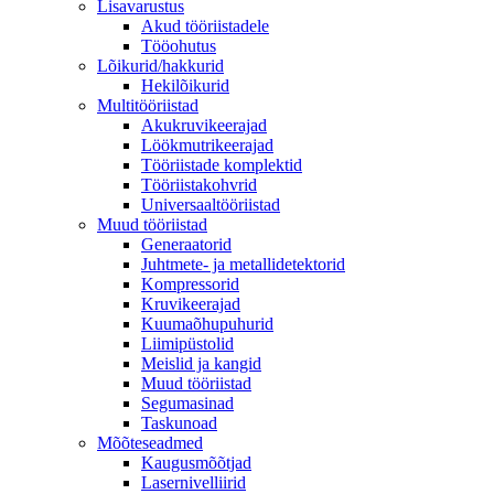
Lisavarustus
Akud tööriistadele
Tööohutus
Lõikurid/hakkurid
Hekilõikurid
Multitööriistad
Akukruvikeerajad
Löökmutrikeerajad
Tööriistade komplektid
Tööriistakohvrid
Universaaltööriistad
Muud tööriistad
Generaatorid
Juhtmete- ja metallidetektorid
Kompressorid
Kruvikeerajad
Kuumaõhupuhurid
Liimipüstolid
Meislid ja kangid
Muud tööriistad
Segumasinad
Taskunoad
Mõõteseadmed
Kaugusmõõtjad
Lasernivelliirid