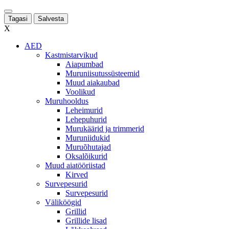
Tagasi
Salvesta
X
AED
Kastmistarvikud
Aiapumbad
Muruniisutussüsteemid
Muud aiakaubad
Voolikud
Muruhooldus
Leheimurid
Lehepuhurid
Murukäärid ja trimmerid
Muruniidukid
Muruõhutajad
Oksalõikurid
Muud aiatööriistad
Kirved
Survepesurid
Survepesurid
Väliköögid
Grillid
Grillide lisad