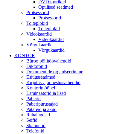
DVD toorikud
Optilised seadmed
Protsessorid
Protsessorid
Toiteplokid
Toiteplokid
Videokaardid
Videokaardid
Võrgukaardid
Võrgukaardid
KONTOR
Büroo põhitöövahendid
Diktofonid
Dokumentide organiseerimine
Esitlusseadmed
Kirjutus-, joonestusvahendid
Kontorimööbel
Laminaatorid ja lisad
Paberid
Paberipurustajad
Patareid ja akud
Rahalugejad
Seifid
Skännerid
Telefonid