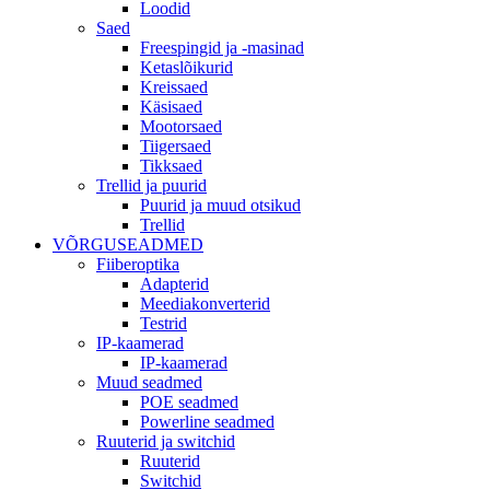
Loodid
Saed
Freespingid ja -masinad
Ketaslõikurid
Kreissaed
Käsisaed
Mootorsaed
Tiigersaed
Tikksaed
Trellid ja puurid
Puurid ja muud otsikud
Trellid
VÕRGUSEADMED
Fiiberoptika
Adapterid
Meediakonverterid
Testrid
IP-kaamerad
IP-kaamerad
Muud seadmed
POE seadmed
Powerline seadmed
Ruuterid ja switchid
Ruuterid
Switchid