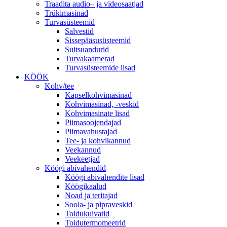
Traadita audio– ja videosaatjad
Trükimasinad
Turvasüsteemid
Salvestid
Sissepääsusüsteemid
Suitsuandurid
Turvakaamerad
Turvasüsteemide lisad
KÖÖK
Kohv/tee
Kapselkohvimasinad
Kohvimasinad, -veskid
Kohvimasinate lisad
Piimasoojendajad
Piimavahustajad
Tee- ja kohvikannud
Veekannud
Veekeetjad
Köögi abivahendid
Köögi abivahendite lisad
Köögikaalud
Noad ja teritajad
Soola- ja pipraveskid
Toidukuivatid
Toidutermomeetrid