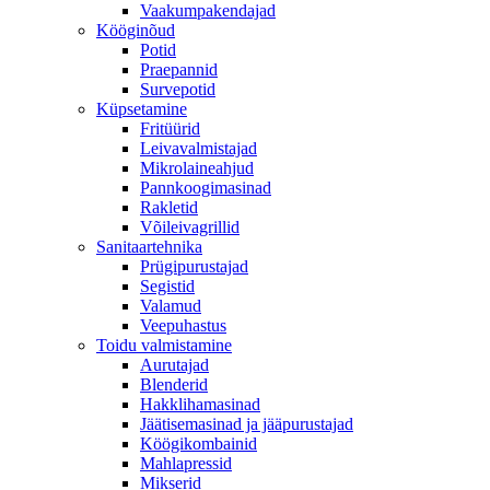
Vaakumpakendajad
Kööginõud
Potid
Praepannid
Survepotid
Küpsetamine
Fritüürid
Leivavalmistajad
Mikrolaineahjud
Pannkoogimasinad
Rakletid
Võileivagrillid
Sanitaartehnika
Prügipurustajad
Segistid
Valamud
Veepuhastus
Toidu valmistamine
Aurutajad
Blenderid
Hakklihamasinad
Jäätisemasinad ja jääpurustajad
Köögikombainid
Mahlapressid
Mikserid