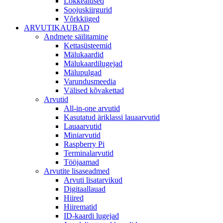
Lõkkealused
Soojuskiirgurid
Võrkkiiged
ARVUTIKAUBAD
Andmete säilitamine
Kettasüsteemid
Mälukaardid
Mälukaardilugejad
Mälupulgad
Varundusmeedia
Välised kõvakettad
Arvutid
All-in-one arvutid
Kasutatud äriklassi lauaarvutid
Lauaarvutid
Miniarvutid
Raspberry Pi
Terminalarvutid
Tööjaamad
Arvutite lisaseadmed
Arvuti lisatarvikud
Digitaallauad
Hiired
Hiirematid
ID-kaardi lugejad