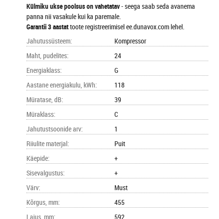
Külmiku ukse poolsus on vahetatav
- seega saab seda avanema
panna nii vasakule kui ka paremale.
Garantii 3 aastat
toote registreerimisel ee.dunavox.com lehel.
Jahutussüsteem
:
Kompressor
Maht, pudelites
:
24
Energiaklass
:
G
Aastane energiakulu, kWh
:
118
Müratase, dB
:
39
Müraklass
:
C
Jahutustsoonide arv
:
1
Riiulite materjal
:
Puit
Käepide
:
+
Sisevalgustus
:
+
Värv
:
Must
Kõrgus, mm
:
455
Laius, mm
:
592