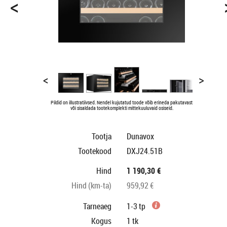
<
<
>
Pildid on illustratiivsed. Nendel kujutatud toode võib erineda pakutavast
või sisaldada tootekomplekti mittekuuluvaid osiseid.
Tootja
Dunavox
Tootekood
DXJ24.51B
Hind
1 190,30 €
Hind (km-ta)
959,92 €
Tarneaeg
1-3 tp
Kogus
1
tk