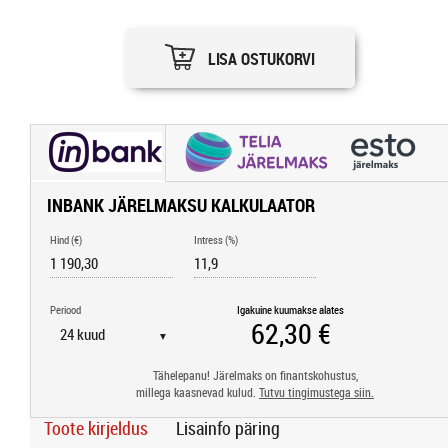
LISA OSTUKORVI
INBANK JÄRELMAKSU KALKULAATOR
Hind (€)
Intress (%)
Periood
Igakuine kuumakse alates
▼
Tähelepanu! Järelmaks on finantskohustus,
millega kaasnevad kulud.
Tutvu tingimustega siin.
Toote kirjeldus
Lisainfo päring