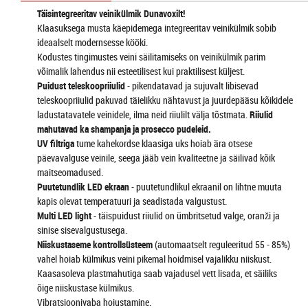
Täisintegreeritav veinikülmik Dunavoxilt!
Klaasuksega musta käepidemega integreeritav veinikülmik sobib
ideaalselt modernsesse kööki.
Kodustes tingimustes veini säilitamiseks on veinikülmik parim
võimalik lahendus nii esteetilisest kui praktilisest küljest.
Puidust teleskoopriiulid
- pikendatavad ja sujuvalt libisevad
teleskoopriiulid pakuvad täielikku nähtavust ja juurdepääsu kõikidele
ladustatavatele veinidele, ilma neid riiulilt välja tõstmata.
Riiulid
mahutavad ka shampanja ja prosecco pudeleid.
UV filtriga
tume kahekordse klaasiga uks hoiab ära otsese
päevavalguse veinile, seega jääb vein kvaliteetne ja säilivad kõik
maitseomadused.
Puutetundlik LED ekraan
- puutetundlikul ekraanil on lihtne muuta
kapis olevat temperatuuri ja seadistada valgustust.
Multi LED light
- täispuidust riiulid on ümbritsetud valge, oranži ja
sinise sisevalgustusega.
Niiskustaseme kontrollsüsteem
(automaatselt reguleeritud 55 - 85%)
vahel hoiab külmikus veini pikemal hoidmisel vajalikku niiskust.
Kaasasoleva plastmahutiga saab vajadusel vett lisada, et säiliks
õige niiskustase külmikus.
Vibratsioonivaba hoiustamine.