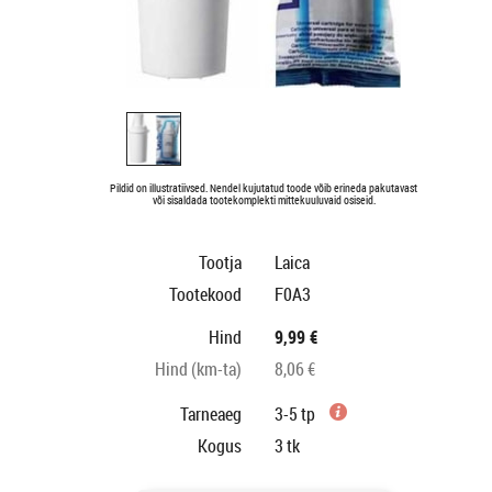
Pildid on illustratiivsed. Nendel kujutatud toode võib erineda pakutavast
või sisaldada tootekomplekti mittekuuluvaid osiseid.
Tootja
Laica
Tootekood
F0A3
Hind
9,99 €
Hind (km-ta)
8,06 €
Tarneaeg
3-5 tp
Kogus
3
tk