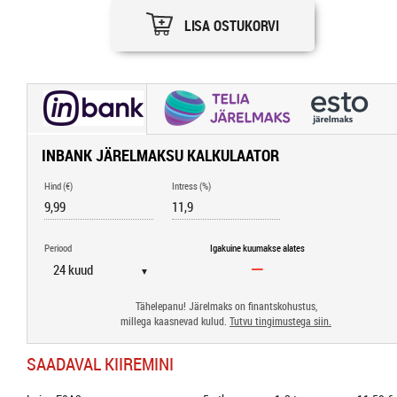
LISA OSTUKORVI
INBANK JÄRELMAKSU KALKULAATOR
Hind (€)
Intress (%)
Periood
Igakuine kuumakse alates
▼
Tähelepanu! Järelmaks on finantskohustus,
millega kaasnevad kulud.
Tutvu tingimustega siin.
SAADAVAL KIIREMINI