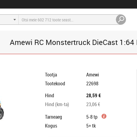
Amewi RC Monstertruck DieCast 1:64 
Tootja
Amewi
Tootekood
22698
Hind
28,59 €
Hind (km-ta)
23,06 €
Tarneaeg
5-8 tp
Kogus
5+
tk