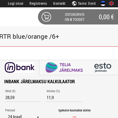
Logi sisse
Registreeru
Kontakt
Tarne: Eesti
OSTUKORVIS
0,00 €
ON
0
TOODET
RTR blue/orange /6+
INBANK JÄRELMAKSU KALKULAATOR
Hind (€)
Intress (%)
Periood
Igakuine kuumakse alates
▼