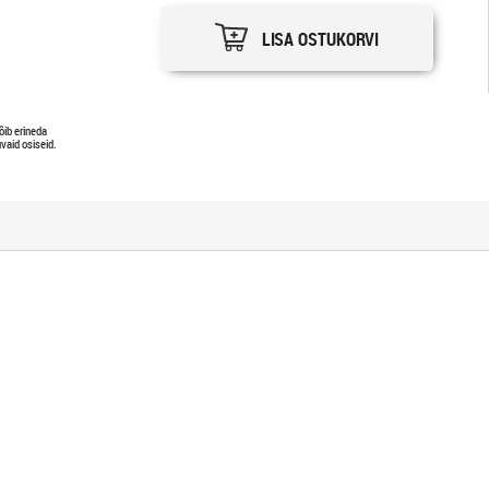
LISA OSTUKORVI
õib erineda
vaid osiseid.