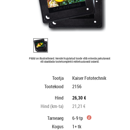
Pildid on illustratiivsed. Nendel kujutatud toode võib erineda pakutavast
või sisaldada tootekomplekti mittekuuluvaid osiseid.
Tootja
Kaiser Fototechnik
Tootekood
2156
Hind
26,30 €
Hind (km-ta)
21,21 €
Tarneaeg
6-9 tp
Kogus
1+
tk