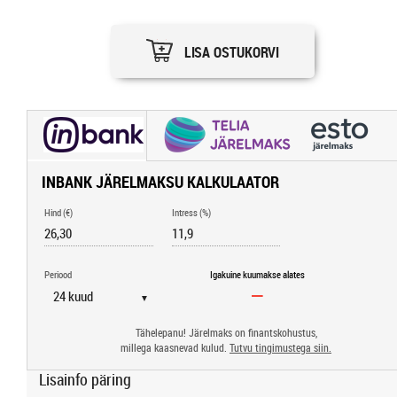
LISA OSTUKORVI
INBANK JÄRELMAKSU KALKULAATOR
Hind (€)
Intress (%)
Periood
Igakuine kuumakse alates
▼
Tähelepanu! Järelmaks on finantskohustus,
millega kaasnevad kulud.
Tutvu tingimustega siin.
Lisainfo päring