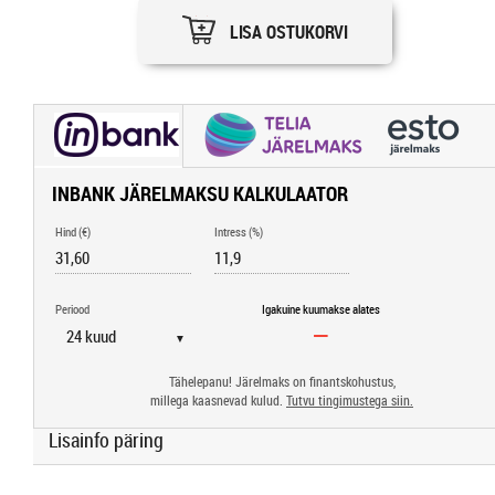
LISA OSTUKORVI
INBANK JÄRELMAKSU KALKULAATOR
Hind (€)
Intress (%)
Periood
Igakuine kuumakse alates
▼
Tähelepanu! Järelmaks on finantskohustus,
millega kaasnevad kulud.
Tutvu tingimustega siin.
Lisainfo päring