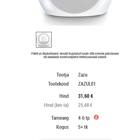
Pildid on illustratiivsed. Nendel kujutatud toode võib erineda pakutavast
või sisaldada tootekomplekti mittekuuluvaid osiseid.
Tootja
Zazu
Tootekood
ZAZUL01
Hind
31,60 €
Hind (km-ta)
25,48 €
Tarneaeg
4-6 tp
Kogus
5+
tk