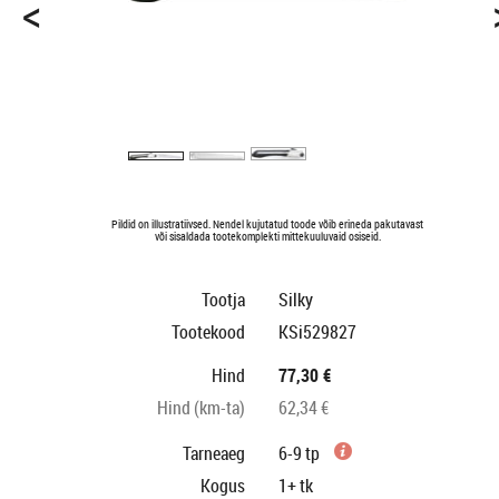
<
Pildid on illustratiivsed. Nendel kujutatud toode võib erineda pakutavast
või sisaldada tootekomplekti mittekuuluvaid osiseid.
Tootja
Silky
Tootekood
KSi529827
Hind
77,30 €
Hind (km-ta)
62,34 €
Tarneaeg
6-9 tp
Kogus
1+
tk