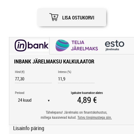
LISA OSTUKORVI
INBANK JÄRELMAKSU KALKULAATOR
Hind (€)
Intress (%)
Periood
Igakuine kuumakse alates
▼
Tähelepanu! Järelmaks on finantskohustus,
millega kaasnevad kulud.
Tutvu tingimustega siin.
Lisainfo päring