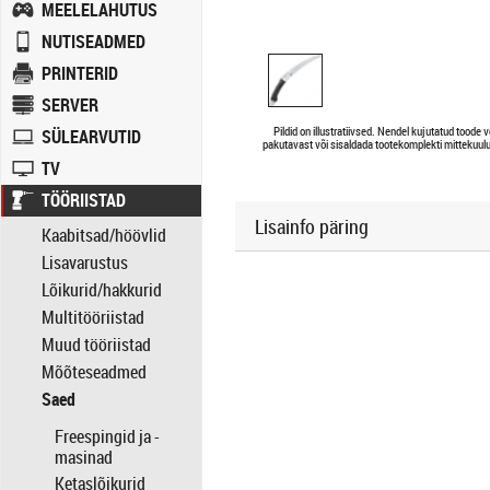
MEELELAHUTUS
NUTISEADMED
PRINTERID
SERVER
Pildid on illustratiivsed. Nendel kujutatud toode v
SÜLEARVUTID
pakutavast või sisaldada tootekomplekti mittekuulu
TV
TÖÖRIISTAD
Lisainfo päring
Kaabitsad/höövlid
Lisavarustus
Lõikurid/hakkurid
Multitööriistad
Muud tööriistad
Mõõteseadmed
Saed
Freespingid ja -
masinad
Ketaslõikurid