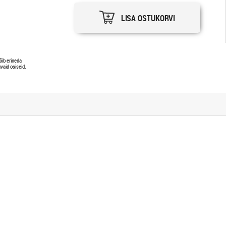
LISA OSTUKORVI
õib erineda
vaid osiseid.