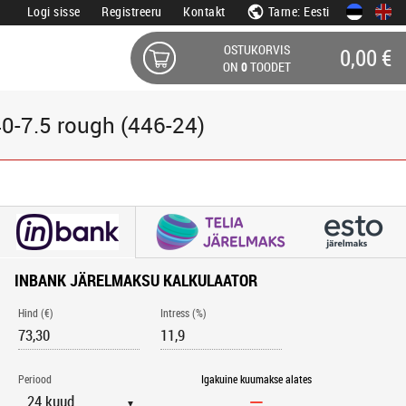
Logi sisse
Registreeru
Kontakt
Tarne: Eesti
OSTUKORVIS
0,00 €
ON
0
TOODET
40-7.5 rough (446-24)
INBANK JÄRELMAKSU KALKULAATOR
Hind (€)
Intress (%)
Periood
Igakuine kuumakse alates
▼