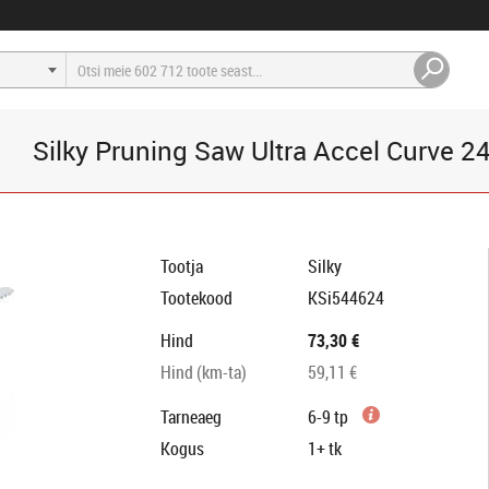
Silky Pruning Saw Ultra Accel Curve 2
Tootja
Silky
Tootekood
KSi544624
Hind
73,30 €
Hind (km-ta)
59,11 €
Tarneaeg
6-9 tp
Kogus
1+
tk