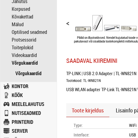
Jahutus
Korpused
Kõvakettad
<
Mälud
Optilised seadmed
Pildid on illustratiivsed. Nendel kujutatud toode v
Protsessorid
pakutavast või sisaldada tootekomplekti mittekuulu
Toiteplokid
Videokaardid
SAADAVAL KIIREMINI
Võrgukaardid
Võrgukaardid
TP-LINK | USB 2.0 Adapter | TL-WN821N
Tootekood: TL-WN821N
KONTOR
USB WLAN adapter TP-Link TL-WN821N 
KÖÖK
MEELELAHUTUS
Toote kirjeldus
Lisainfo p
NUTISEADMED
PRINTERID
Type
:
WiFi
SERVER
Interface
:
USB