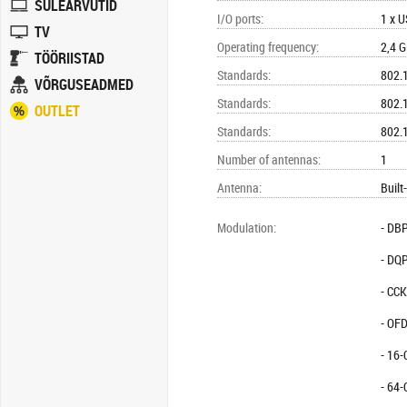
SÜLEARVUTID
I/O ports
:
1 x U
TV
Operating frequency
:
2,4 
TÖÖRIISTAD
Standards
:
802.
VÕRGUSEADMED
Standards
:
802.
OUTLET
Standards
:
802.
Number of antennas
:
1
Antenna
:
Built
Modulation
:
- DB
- DQ
- CCK
- OF
- 16
- 64