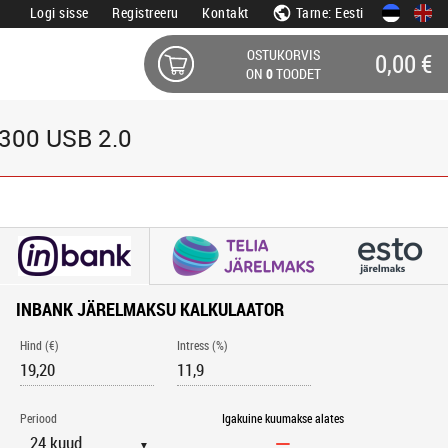
Logi sisse
Registreeru
Kontakt
Tarne: Eesti
OSTUKORVIS
0,00 €
ON
0
TOODET
300 USB 2.0
INBANK JÄRELMAKSU KALKULAATOR
Hind (€)
Intress (%)
Periood
Igakuine kuumakse alates
▼