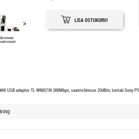
LISA OSTUKORVI
>
õib erineda
vaid osiseid.
Wifi USB adapter TL-WN821N 300Mbps, saatevõimsus 20dBm, toetab Sony P
äring