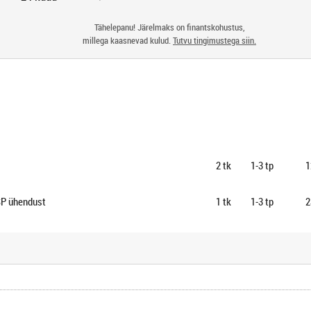
Tähelepanu! Järelmaks on finantskohustus,
millega kaasnevad kulud.
Tutvu tingimustega siin.
2
tk
1-3 tp
1
SP ühendust
1
tk
1-3 tp
2