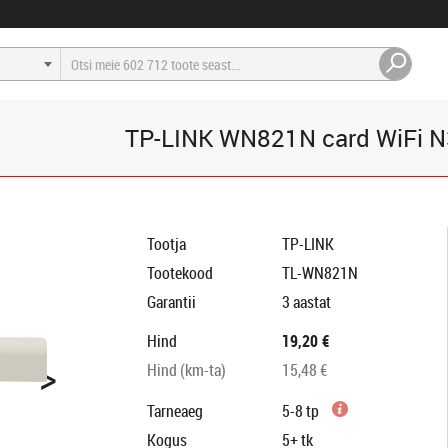
TP-LINK WN821N card WiFi N
Tootja
TP-LINK
Tootekood
TL-WN821N
Garantii
3 aastat
Hind
19,20 €
>
Hind (km-ta)
15,48 €
Tarneaeg
5-8 tp
Kogus
5+
tk