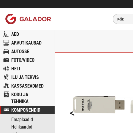
AED
ARVUTIKAUBAD
AUTOSSE
FOTO/VIDEO
HELI
ILU JA TERVIS
KASSASEADMED
KODU JA
TEHNIKA
<
KOMPONENDID
Emaplaadid
Helikaardid