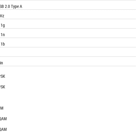
SB 2.0 Type A
GHz
11g
11n
11b
-in
PSK
PSK
DM
-QAM
-QAM