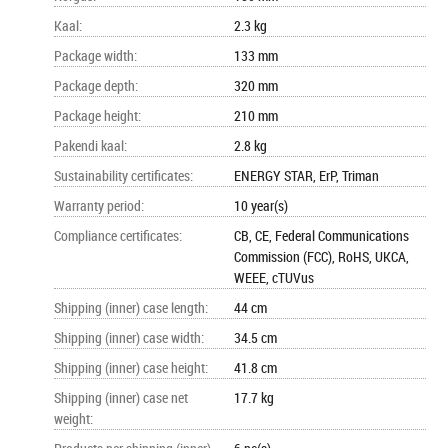
Kaal
:
2.3 kg
Package width
:
133 mm
Package depth
:
320 mm
Package height
:
210 mm
Pakendi kaal
:
2.8 kg
Sustainability certificates
:
ENERGY STAR, ErP, Triman
Warranty period
:
10 year(s)
Compliance certificates
:
CB, CE, Federal Communications
Commission (FCC), RoHS, UKCA,
WEEE, cTUVus
Shipping (inner) case length
:
44 cm
Shipping (inner) case width
:
34.5 cm
Shipping (inner) case height
:
41.8 cm
Shipping (inner) case net
17.7 kg
weight
: