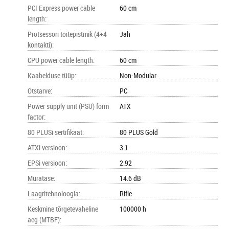
PCI Express power cable
60 cm
length
:
Protsessori toitepistmik (4+4
Jah
kontakti)
:
CPU power cable length
:
60 cm
Kaabelduse tüüp
:
Non-Modular
Otstarve
:
PC
Power supply unit (PSU) form
ATX
factor
:
80 PLUSi sertifikaat
:
80 PLUS Gold
ATXi versioon
:
3.1
EPSi versioon
:
2.92
Müratase
:
14.6 dB
Laagritehnoloogia
:
Rifle
Keskmine tõrgetevaheline
100000 h
aeg (MTBF)
: