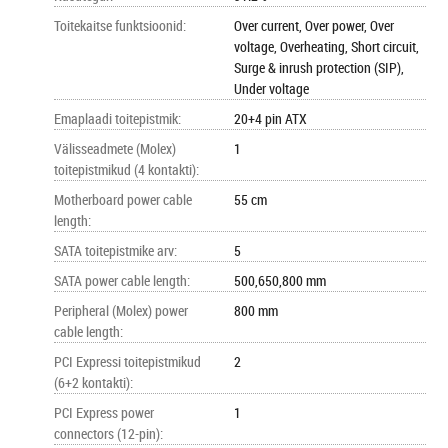
Toitekaitse funktsioonid
:
Over current, Over power, Over
voltage, Overheating, Short circuit,
Surge & inrush protection (SIP),
Under voltage
Emaplaadi toitepistmik
:
20+4 pin ATX
Välisseadmete (Molex)
1
toitepistmikud (4 kontakti)
:
Motherboard power cable
55 cm
length
:
SATA toitepistmike arv
:
5
SATA power cable length
:
500,650,800 mm
Peripheral (Molex) power
800 mm
cable length
:
PCI Expressi toitepistmikud
2
(6+2 kontakti)
:
PCI Express power
1
connectors (12-pin)
: