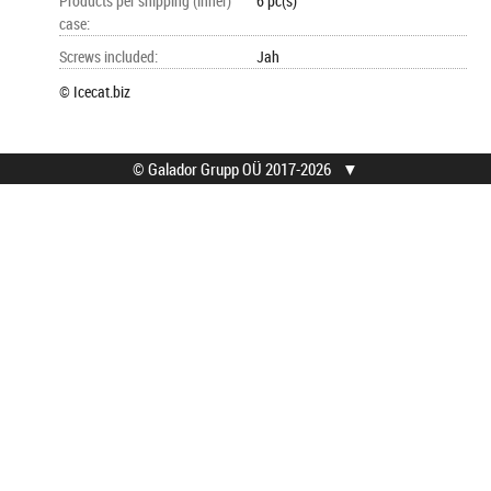
Products per shipping (inner)
6 pc(s)
case
:
Screws included
:
Jah
© Icecat.biz
© Galador Grupp OÜ 2017-2026
▼
© Galador Grupp OÜ
Mis on Galador?
Kõik õigused kaitstud.
Firmast
Privaatsusteavitus
Kontaktid
Kuidas osta?
Leia abi
Ostutingimused
Hooldusesindused
Müügigarantii info
Jäätmete kogumispunktid
Kättetoimetamine
Tagasiside
Tagastused
Järelmaks