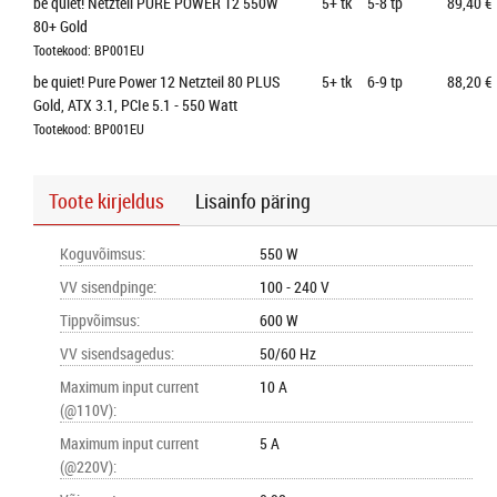
be quiet! Netzteil PURE POWER 12 550W 
5+
tk
5-8 tp
89,40 €
80+ Gold
Tootekood: BP001EU
be quiet! Pure Power 12 Netzteil 80 PLUS 
5+
tk
6-9 tp
88,20 €
Gold, ATX 3.1, PCIe 5.1 - 550 Watt
Tootekood: BP001EU
Toote kirjeldus
Lisainfo päring
Koguvõimsus
:
550 W
VV sisendpinge
:
100 - 240 V
Tippvõimsus
:
600 W
VV sisendsagedus
:
50/60 Hz
Maximum input current
10 A
(@110V)
:
Maximum input current
5 A
(@220V)
: