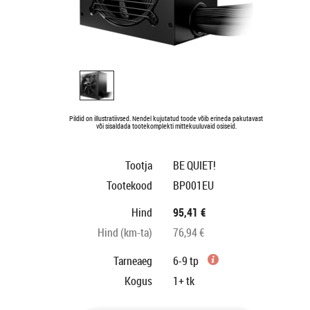
Pildid on illustratiivsed. Nendel kujutatud toode võib erineda pakutavast
või sisaldada tootekomplekti mittekuuluvaid osiseid.
Tootja
BE QUIET!
Tootekood
BP001EU
Hind
95,41 €
Hind (km-ta)
76,94 €
Tarneaeg
6-9 tp
Kogus
1+
tk