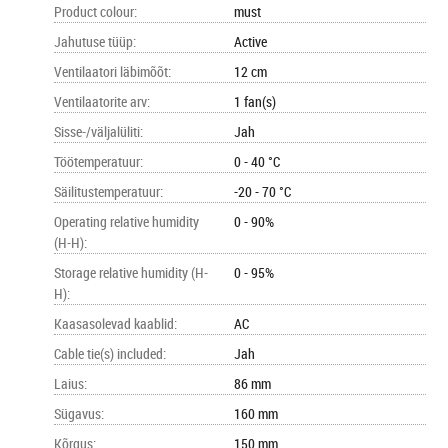
Product colour
:
must
Jahutuse tüüp
:
Active
Ventilaatori läbimõõt
:
12 cm
Ventilaatorite arv
:
1 fan(s)
Sisse-/väljalüliti
:
Jah
Töötemperatuur
:
0 - 40 °C
Säilitustemperatuur
:
-20 - 70 °C
Operating relative humidity
0 - 90%
(H-H)
:
Storage relative humidity (H-
0 - 95%
H)
:
Kaasasolevad kaablid
:
AC
Cable tie(s) included
:
Jah
Laius
:
86 mm
Sügavus
:
160 mm
Kõrgus
:
150 mm