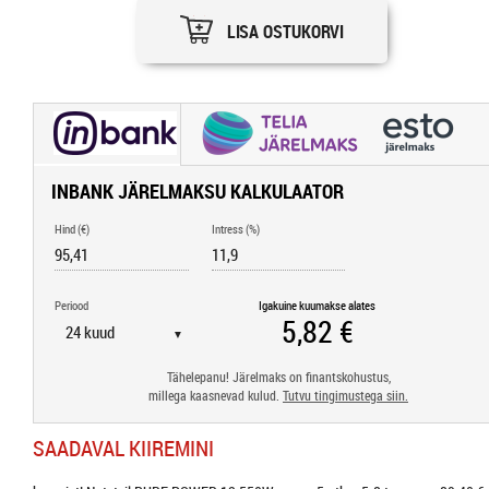
LISA OSTUKORVI
INBANK JÄRELMAKSU KALKULAATOR
Hind (€)
Intress (%)
Periood
Igakuine kuumakse alates
▼
Tähelepanu! Järelmaks on finantskohustus,
millega kaasnevad kulud.
Tutvu tingimustega siin.
SAADAVAL KIIREMINI