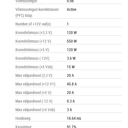
Võimsustegur
:
0.98
Võimsusteguri korrektsiooni
Active
(PFC) tüüp
:
Number of +12V rail(s)
:
1
Koondvõimsus (+3,3 V)
:
120 W
Koondvõimsus (+12 V)
:
550 W
Koondvõimsus (+5 V)
:
120 W
Koondvõimsus (-12V)
:
3.6 W
Koondvõimsus (+5 Vsb)
:
15 W
Max väljundvool (3,3 V)
:
20 A
Max väljundvool (+12 V1)
:
45.8 A
Max väljundvool (+5 V)
:
20 A
Max väljundvool (-12 V)
:
0.3 A
Max väljundvool (+5 Vsb)
:
3 A
Hoideaeg
:
16.64 ms
Kasutegur
:
91.2%