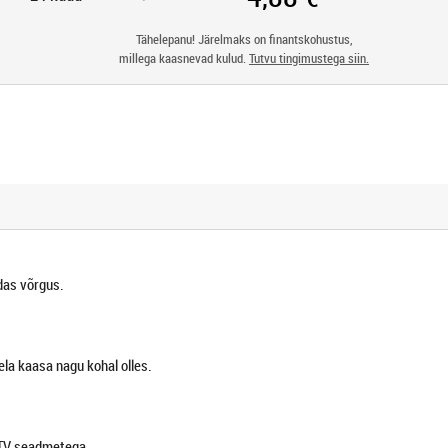
Tähelepanu! Järelmaks on finantskohustus,
millega kaasnevad kulud.
Tutvu tingimustega siin.
edas võrgus.
ela kaasa nagu kohal olles.
 TV seadmetega.