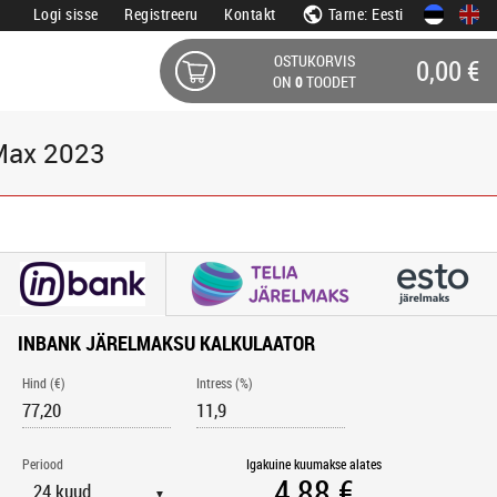
Logi sisse
Registreeru
Kontakt
Tarne: Eesti
OSTUKORVIS
0,00 €
ON
0
TOODET
Max 2023
INBANK JÄRELMAKSU KALKULAATOR
Hind (€)
Intress (%)
Periood
Igakuine kuumakse alates
▼