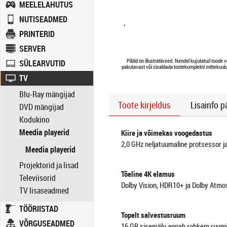
MEELELAHUTUS
NUTISEADMED
PRINTERID
SERVER
Pildid on illustratiivsed. Nendel kujutatud toode v
SÜLEARVUTID
pakutavast või sisaldada tootekomplekti mittekuulu
TV
Blu-Ray mängijad
Toote kirjeldus
Lisainfo p
DVD mängijad
Kodukino
Meedia playerid
Kiire ja võimekas voogedastus
2,0 GHz neljatuumaline protsessor ja
Meedia playerid
Projektorid ja lisad
Tõeline 4K elamus
Televiisorid
Dolby Vision, HDR10+ ja Dolby Atmos 
TV lisaseadmed
TÖÖRIISTAD
Topelt salvestusruum
VÕRGUSEADMED
16 GB sisemälu annab rohkem ruumi 