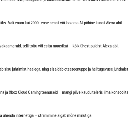
iiks. Vali enam kui 2000 teose seast või loo oma AI-põhine kunst Alexa abil.
kaameraid, telli toitu või esita muusikat – kõik ühest puldist Alexa abil.
b sisu juhtimist häälega, ning sisaldab otseteenuppe ja helitugevuse juhtimist
 ja Xbox Cloud Gaming teenuseid – mängi pilve kaudu teleris ilma konsoolita, 
ja ühenda internetiga – striimimine algab mõne minutiga.