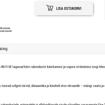
LISA OSTUKORVI
õib erineda
vaid osiseid.
äring
 Wi-Fi 6E tagavad kiire rakenduste käivitamise ja sujuva striimimise isegi tih
toovad selged värvid, dünaamika ja kinoheli otse ekraanile – mängi, vaata ja 
rakendustele, mängudele ja allalaaditavale sisule võrreldes varasemate Fire