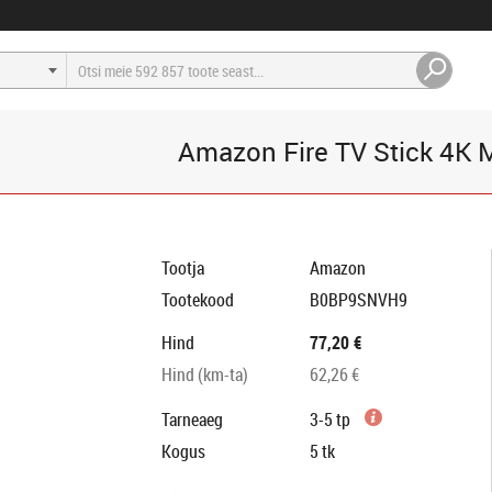
Amazon Fire TV Stick 4K 
Tootja
Amazon
Tootekood
B0BP9SNVH9
Hind
77,20 €
Hind (km-ta)
62,26 €
Tarneaeg
3-5 tp
Kogus
5
tk