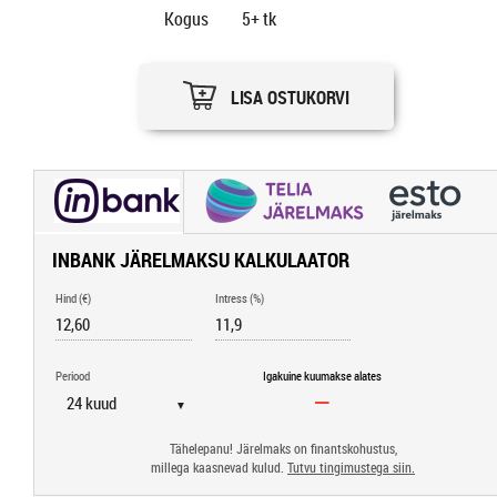
Kogus
5+
tk
LISA OSTUKORVI
INBANK JÄRELMAKSU KALKULAATOR
Hind (€)
Intress (%)
Periood
Igakuine kuumakse alates
▼
Tähelepanu! Järelmaks on finantskohustus,
millega kaasnevad kulud.
Tutvu tingimustega siin.