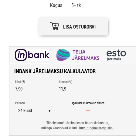
Kogus
5+
tk
LISA OSTUKORVI
INBANK JÄRELMAKSU KALKULAATOR
Hind (€)
Intress (%)
Periood
Igakuine kuumakse alates
▼
Tähelepanu! Järelmaks on finantskohustus,
millega kaasnevad kulud.
Tutvu tingimustega siin.