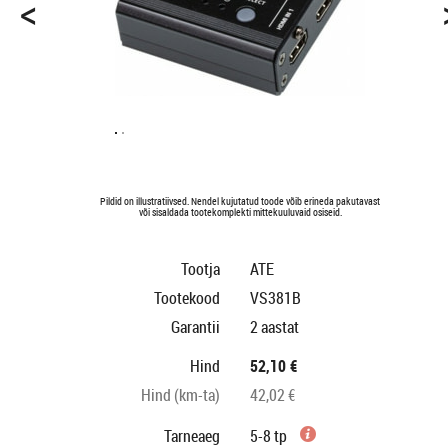
<
Pildid on illustratiivsed. Nendel kujutatud toode võib erineda pakutavast
või sisaldada tootekomplekti mittekuuluvaid osiseid.
Tootja
ATE
Tootekood
VS381B
Garantii
2 aastat
Hind
52,10 €
Hind (km-ta)
42,02 €
Tarneaeg
5-8 tp