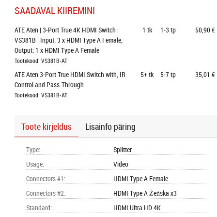
SAADAVAL KIIREMINI
ATE Aten | 3-Port True 4K HDMI Switch | 
1
tk
1-3 tp
50,90 €
VS381B | Input: 3 x HDMI Type A Female; 
Output: 1 x HDMI Type A Female
Tootekood: VS381B-AT
ATE Aten 3-Port True HDMI Switch with, IR 
5+
tk
5-7 tp
35,01 €
Control and Pass-Through
Tootekood: VS381B-AT
Toote kirjeldus
Lisainfo päring
Type
:
Splitter
Usage
:
Video
Connectors #1
:
HDMI Type A Female
Connectors #2
:
HDMI Type A Żeńska x3
Standard
:
HDMI Ultra HD 4K