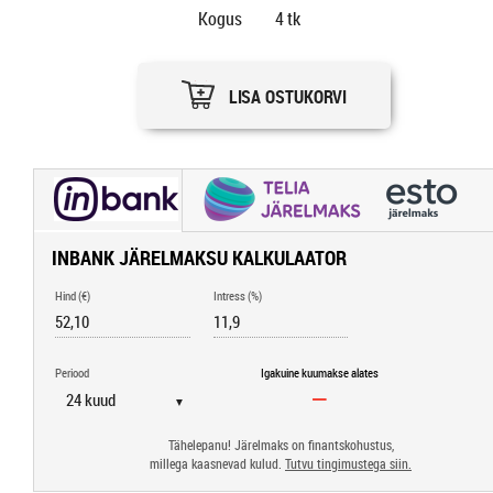
Kogus
4
tk
LISA OSTUKORVI
INBANK JÄRELMAKSU KALKULAATOR
Hind (€)
Intress (%)
Periood
Igakuine kuumakse alates
▼
Tähelepanu! Järelmaks on finantskohustus,
millega kaasnevad kulud.
Tutvu tingimustega siin.