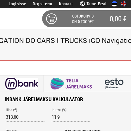
Logi sisse
Registreeru
Kontakt
Tarne: Eesti
OSTUKORVIS
0,00 €
ON
0
TOODET
ATION DO CARS I TRUCKS iGO Navigati
INBANK JÄRELMAKSU KALKULAATOR
Hind (€)
Intress (%)