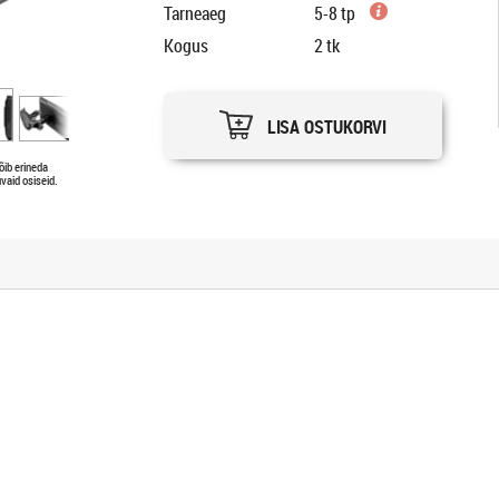
Tarneaeg
5-8 tp
Kogus
2
tk
LISA OSTUKORVI
õib erineda
vaid osiseid.