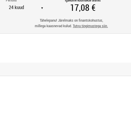
Periood
Igakuine kuumakse alates
▼
Tähelepanu! Järelmaks on finantskohustus,
millega kaasnevad kulud.
Tutvu tingimustega siin.