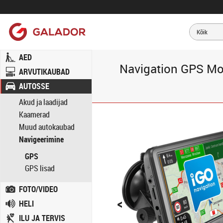
AED
Navigation GPS M
ARVUTIKAUBAD
AUTOSSE
Akud ja laadijad
Kaamerad
Muud autokaubad
Navigeerimine
GPS
GPS lisad
FOTO/VIDEO
<
HELI
ILU JA TERVIS