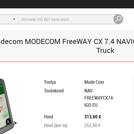
odecom MODECOM FreeWAY CX 7.4 NAVIG
Truck
Tootja
Mode Com
Tootekood
NAV-
FREEWAYCX74-
IGO-EU
Hind
313,60 €
>
Hind (km-ta)
252,90 €