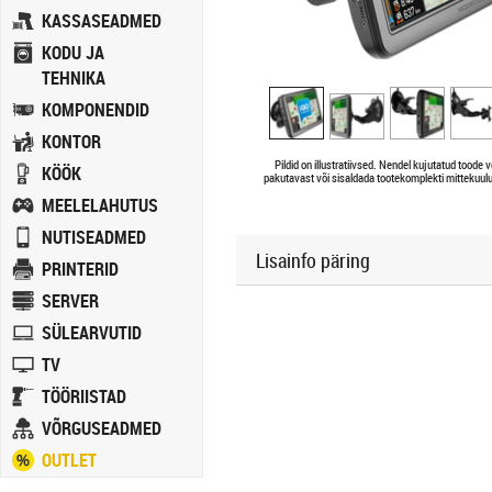
KASSASEADMED
KODU JA
TEHNIKA
KOMPONENDID
KONTOR
Pildid on illustratiivsed. Nendel kujutatud toode v
KÖÖK
pakutavast või sisaldada tootekomplekti mittekuulu
MEELELAHUTUS
NUTISEADMED
Lisainfo päring
PRINTERID
SERVER
SÜLEARVUTID
TV
TÖÖRIISTAD
VÕRGUSEADMED
OUTLET