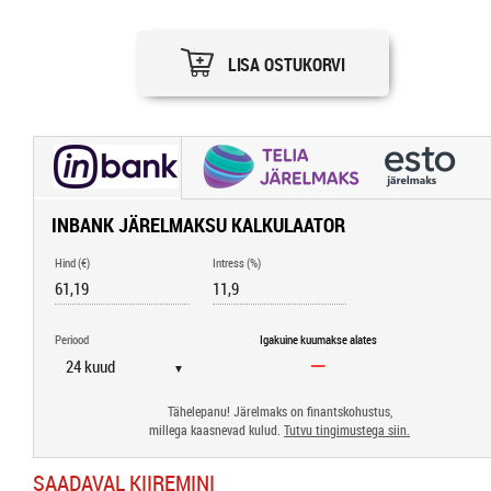
LISA OSTUKORVI
INBANK JÄRELMAKSU KALKULAATOR
Hind (€)
Intress (%)
Periood
Igakuine kuumakse alates
▼
Tähelepanu! Järelmaks on finantskohustus,
millega kaasnevad kulud.
Tutvu tingimustega siin.
SAADAVAL KIIREMINI