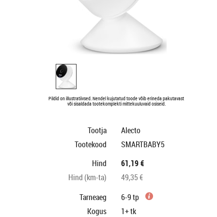
Pildid on illustratiivsed. Nendel kujutatud toode võib erineda pakutavast
või sisaldada tootekomplekti mittekuuluvaid osiseid.
Tootja
Alecto
Tootekood
SMARTBABY5
Hind
61,19 €
Hind (km-ta)
49,35 €
Tarneaeg
6-9 tp
Kogus
1+
tk