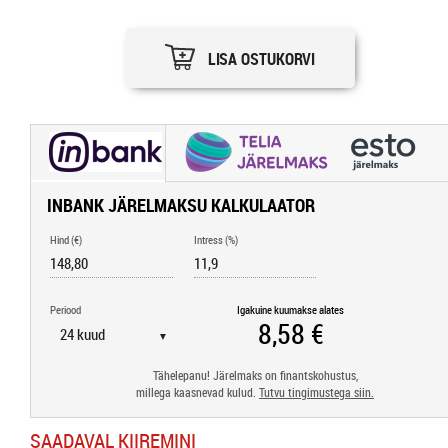
LISA OSTUKORVI
INBANK JÄRELMAKSU KALKULAATOR
Hind (€)
Intress (%)
Periood
Igakuine kuumakse alates
▼
Tähelepanu! Järelmaks on finantskohustus,
millega kaasnevad kulud.
Tutvu tingimustega siin.
SAADAVAL KIIREMINI