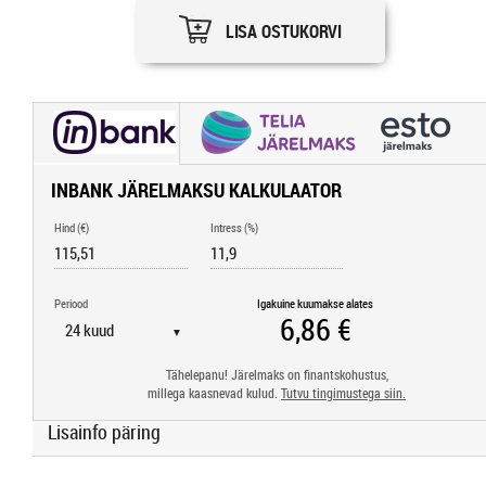
LISA OSTUKORVI
INBANK JÄRELMAKSU KALKULAATOR
Hind (€)
Intress (%)
Periood
Igakuine kuumakse alates
▼
Tähelepanu! Järelmaks on finantskohustus,
millega kaasnevad kulud.
Tutvu tingimustega siin.
Lisainfo päring