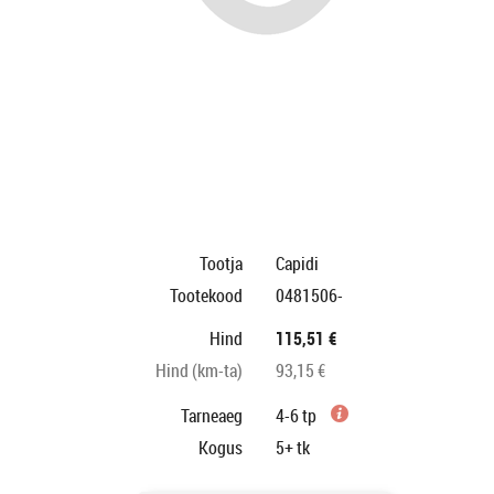
Tootja
Capidi
Tootekood
0481506-
Hind
115,51 €
Hind (km-ta)
93,15 €
Tarneaeg
4-6 tp
Kogus
5+
tk