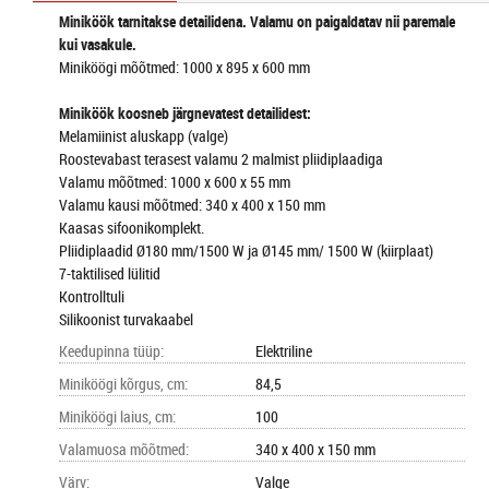
Miniköök tarnitakse detailidena. Valamu on paigaldatav nii paremale
kui vasakule.
Miniköögi mõõtmed: 1000 x 895 x 600 mm
Miniköök koosneb järgnevatest detailidest:
Melamiinist aluskapp (valge)
Roostevabast terasest valamu 2 malmist pliidiplaadiga
Valamu mõõtmed: 1000 x 600 x 55 mm
Valamu kausi mõõtmed: 340 x 400 x 150 mm
Kaasas sifoonikomplekt.
Pliidiplaadid
Ø180 mm/1500 W ja Ø145 mm/ 1500 W (kiirplaat)
7-taktilised lülitid
Kontrolltuli
Silikoonist turvakaabel
Keedupinna tüüp
:
Elektriline
Miniköögi kõrgus, cm
:
84,5
Miniköögi laius, cm
:
100
Valamuosa mõõtmed
:
340 x 400 x 150 mm
Värv
:
Valge