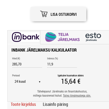
LISA OSTUKORVI
INBANK JÄRELMAKSU KALKULAATOR
Hind (€)
Intress (%)
Periood
Igakuine kuumakse alates
▼
Tähelepanu! Järelmaks on finantskohustus,
millega kaasnevad kulud.
Tutvu tingimustega siin.
Toote kirjeldus
Lisainfo päring