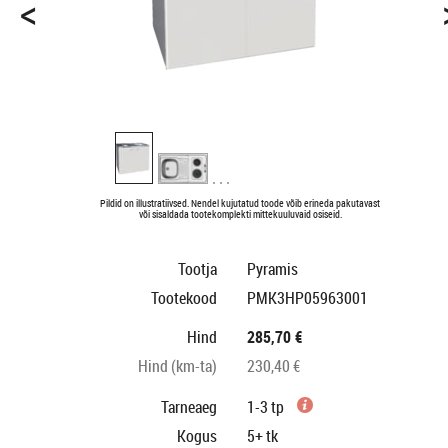
<
Pildid on illustratiivsed. Nendel kujutatud toode võib erineda pakutavast
või sisaldada tootekomplekti mittekuuluvaid osiseid.
Tootja
Pyramis
Tootekood
PMK3HP05963001
Hind
285,70 €
Hind (km-ta)
230,40 €
Tarneaeg
1-3 tp
Kogus
5+
tk