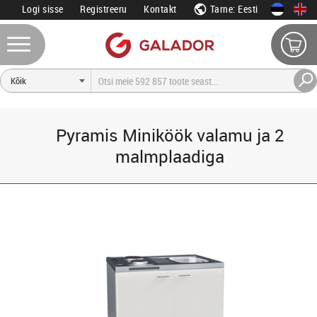
Logi sisse
Registreeru
Kontakt
Tarne: Eesti
Pyramis Miniköök valamu ja 2
malmplaadiga