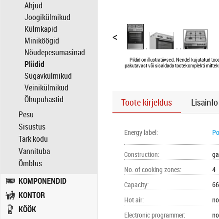
Ahjud
Joogikülmikud
Külmkapid
<
Miniköögid
Nõudepesumasinad
Pildid on illustratiivsed. Nendel kujutatud too
Pliidid
pakutavast või sisaldada tootekomplekti mittek
Sügavkülmikud
Veinikülmikud
Õhupuhastid
Toote kirjeldus
Lisainfo
Pesu
Sisustus
Energy label
:
Po
Tark kodu
Vannituba
Construction
:
ga
Õmblus
No. of cooking zones
:
4
KOMPONENDID
Capacity
:
66
KONTOR
Hot air
:
no
KÖÖK
Electronic programmer
:
no