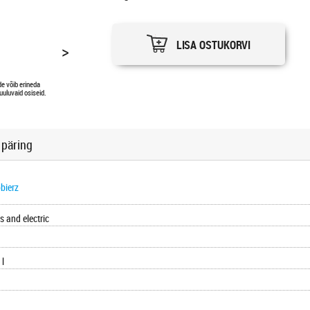
LISA OSTUKORVI
>
de võib erineda
uuluvaid osiseid.
 päring
bierz
s and electric
 l