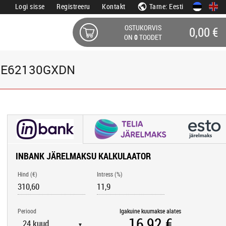
Logi sisse
Registreeru
Kontakt
Tarne: Eesti
OSTUKORVIS
0,00 €
ON
0
TOODET
 FBE62130GXDN
INBANK JÄRELMAKSU KALKULAATOR
Hind (€)
Intress (%)
Periood
Igakuine kuumakse alates
▼