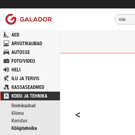
AED
ARVUTIKAUBAD
AUTOSSE
FOTO/VIDEO
HELI
ILU JA TERVIS
KASSASEADMED
KODU JA TEHNIKA
Beebikaubad
<
Kliima
Koristus
Köögitehnika