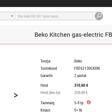
Beko Kitchen gas-electric
Tootja
Beko
Tootekood
FBE62130GXDN
Garantii
2 aastat
Hind
310,60 €
>
Hind (km-ta)
250,48 €
Tarneaeg
5-8 tp
Kogus
5+
tk