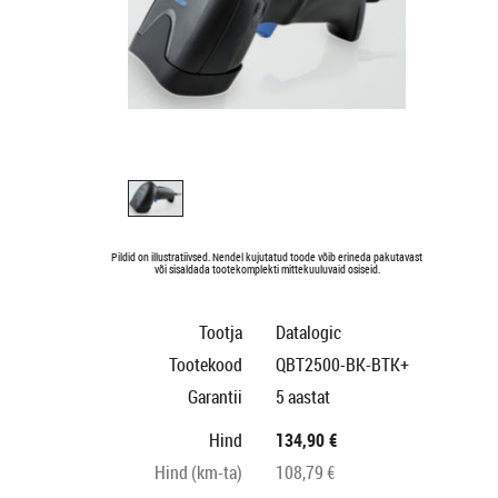
Pildid on illustratiivsed. Nendel kujutatud toode võib erineda pakutavast
või sisaldada tootekomplekti mittekuuluvaid osiseid.
Tootja
Datalogic
Tootekood
QBT2500-BK-BTK+
Garantii
5 aastat
Hind
134,90 €
Hind (km-ta)
108,79 €