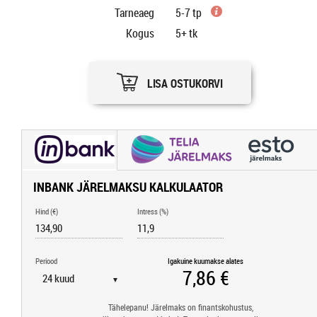
Tarneaeg
5-7 tp
Kogus
5+
tk
LISA OSTUKORVI
INBANK JÄRELMAKSU KALKULAATOR
Hind (€)
Intress (%)
Periood
Igakuine kuumakse alates
▼
Tähelepanu! Järelmaks on finantskohustus,