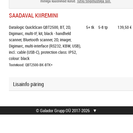
millega kaasnevad kulud.
Tutvu tingimustega siin.
SAADAVAL KIIREMINI
Datalogic QuickScan QBT2500, BT, 2D, 
5+
tk
5-8 tp
139,50 €
Digimarc, multi-IF, kit, black - handheld 
scanner, Bluetooth scanner, 2D, imager, 
Digimarc, multi-interface (RS232, KBW, USB), 
incl.: cable (USB-C), protection class: IP52, 
colour: black
Tootekood: QBT2500-BK-BTK+
Lisainfo päring
© Galador Grupp OÜ 2017-2026
▼
© Galador Grupp OÜ
Mis on Galador?
Kõik õigused kaitstud.
Firmast
Privaatsusteavitus