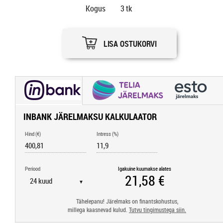
Kogus
3
tk
LISA OSTUKORVI
INBANK JÄRELMAKSU KALKULAATOR
Hind (€)
Intress (%)
Periood
Igakuine kuumakse alates
▼
Tähelepanu! Järelmaks on finantskohustus,
millega kaasnevad kulud.
Tutvu tingimustega siin.