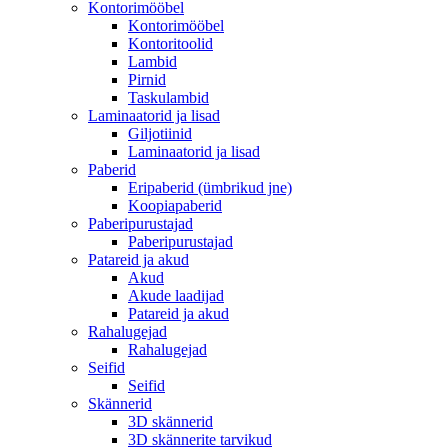
Kontorimööbel
Kontorimööbel
Kontoritoolid
Lambid
Pirnid
Taskulambid
Laminaatorid ja lisad
Giljotiinid
Laminaatorid ja lisad
Paberid
Eripaberid (ümbrikud jne)
Koopiapaberid
Paberipurustajad
Paberipurustajad
Patareid ja akud
Akud
Akude laadijad
Patareid ja akud
Rahalugejad
Rahalugejad
Seifid
Seifid
Skännerid
3D skännerid
3D skännerite tarvikud