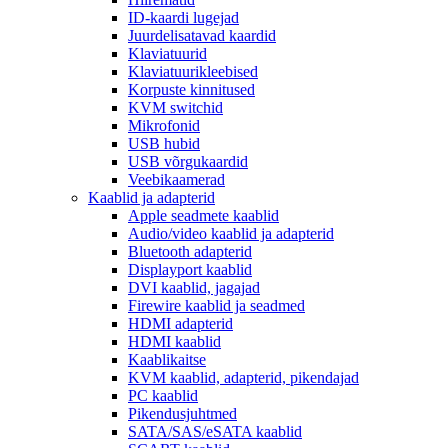
ID-kaardi lugejad
Juurdelisatavad kaardid
Klaviatuurid
Klaviatuurikleebised
Korpuste kinnitused
KVM switchid
Mikrofonid
USB hubid
USB võrgukaardid
Veebikaamerad
Kaablid ja adapterid
Apple seadmete kaablid
Audio/video kaablid ja adapterid
Bluetooth adapterid
Displayport kaablid
DVI kaablid, jagajad
Firewire kaablid ja seadmed
HDMI adapterid
HDMI kaablid
Kaablikaitse
KVM kaablid, adapterid, pikendajad
PC kaablid
Pikendusjuhtmed
SATA/SAS/eSATA kaablid