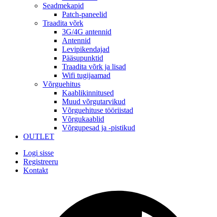
Seadmekapid
Patch-paneelid
Traadita võrk
3G/4G antennid
Antennid
Levipikendajad
Pääsupunktid
Traadita võrk ja lisad
Wifi tugijaamad
Võrguehitus
Kaablikinnitused
Muud võrgutarvikud
Võrguehituse tööriistad
Võrgukaablid
Võrgupesad ja -pistikud
OUTLET
Logi sisse
Registreeru
Kontakt