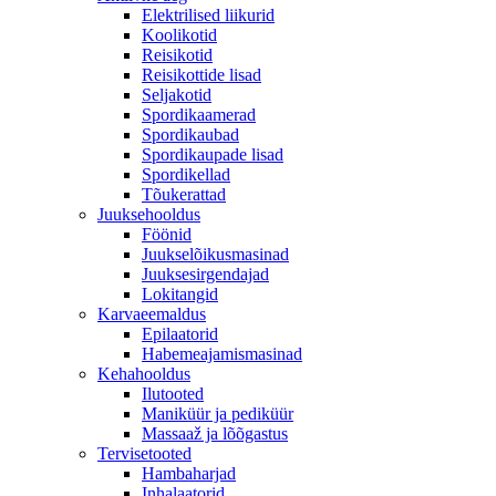
Elektrilised liikurid
Koolikotid
Reisikotid
Reisikottide lisad
Seljakotid
Spordikaamerad
Spordikaubad
Spordikaupade lisad
Spordikellad
Tõukerattad
Juuksehooldus
Föönid
Juukselõikusmasinad
Juuksesirgendajad
Lokitangid
Karvaeemaldus
Epilaatorid
Habemeajamismasinad
Kehahooldus
Ilutooted
Maniküür ja pediküür
Massaaž ja lõõgastus
Tervisetooted
Hambaharjad
Inhalaatorid