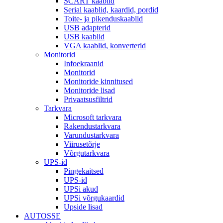
SCART kaablid
Serial kaablid, kaardid, pordid
Toite- ja pikenduskaablid
USB adapterid
USB kaablid
VGA kaablid, konverterid
Monitorid
Infoekraanid
Monitorid
Monitoride kinnitused
Monitoride lisad
Privaatsusfiltrid
Tarkvara
Microsoft tarkvara
Rakendustarkvara
Varundustarkvara
Viirusetõrje
Võrgutarkvara
UPS-id
Pingekaitsed
UPS-id
UPSi akud
UPSi võrgukaardid
Upside lisad
AUTOSSE