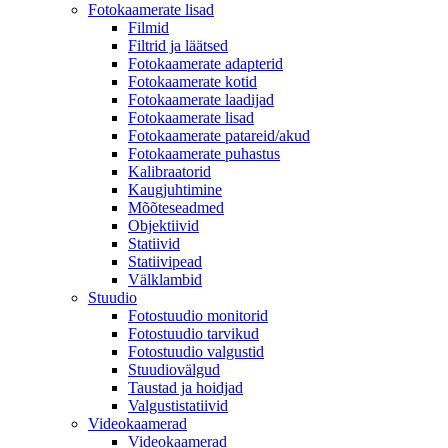
Fotokaamerate lisad
Filmid
Filtrid ja läätsed
Fotokaamerate adapterid
Fotokaamerate kotid
Fotokaamerate laadijad
Fotokaamerate lisad
Fotokaamerate patareid/akud
Fotokaamerate puhastus
Kalibraatorid
Kaugjuhtimine
Mõõteseadmed
Objektiivid
Statiivid
Statiivipead
Välklambid
Stuudio
Fotostuudio monitorid
Fotostuudio tarvikud
Fotostuudio valgustid
Stuudiovälgud
Taustad ja hoidjad
Valgustistatiivid
Videokaamerad
Videokaamerad