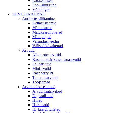
Lõkkealused
Soojuskiirgurid
Võrkkiiged
ARVUTIKAUBAD
Andmete säilitamine
Kettasüsteemid
Mälukaardid
Mälukaardilugejad
Mälupulgad
Varundusmeedia
Välised kõvakettad
Arvutid
All-in-one arvutid
Kasutatud äriklassi lauaarvutid
Lauaarvutid
Miniarvutid
Raspberry Pi
Terminalarvutid
Tööjaamad
Arvutite lisaseadmed
Arvuti lisatarvikud
Digitaallauad
Hiired
Hiirematid
ID-kaardi lugejad