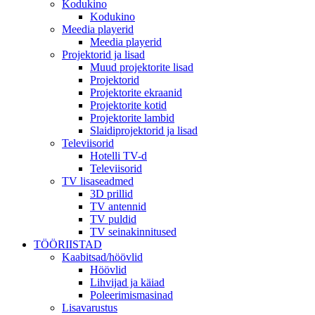
Kodukino
Kodukino
Meedia playerid
Meedia playerid
Projektorid ja lisad
Muud projektorite lisad
Projektorid
Projektorite ekraanid
Projektorite kotid
Projektorite lambid
Slaidiprojektorid ja lisad
Televiisorid
Hotelli TV-d
Televiisorid
TV lisaseadmed
3D prillid
TV antennid
TV puldid
TV seinakinnitused
TÖÖRIISTAD
Kaabitsad/höövlid
Höövlid
Lihvijad ja käiad
Poleerimismasinad
Lisavarustus