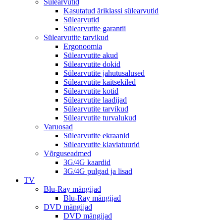
Sülearvutid
Kasutatud äriklassi sülearvutid
Sülearvutid
Sülearvutite garantii
Sülearvutite tarvikud
Ergonoomia
Sülearvutite akud
Sülearvutite dokid
Sülearvutite jahutusalused
Sülearvutite kaitsekiled
Sülearvutite kotid
Sülearvutite laadijad
Sülearvutite tarvikud
Sülearvutite turvalukud
Varuosad
Sülearvutite ekraanid
Sülearvutite klaviatuurid
Võrguseadmed
3G/4G kaardid
3G/4G pulgad ja lisad
TV
Blu-Ray mängijad
Blu-Ray mängijad
DVD mängijad
DVD mängijad