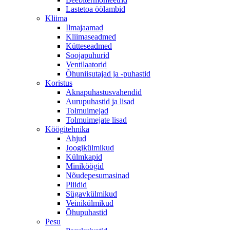
Lastetoa öölambid
Kliima
Ilmajaamad
Kliimaseadmed
Kütteseadmed
Soojapuhurid
Ventilaatorid
Õhuniisutajad ja -puhastid
Koristus
Aknapuhastusvahendid
Aurupuhastid ja lisad
Tolmuimejad
Tolmuimejate lisad
Köögitehnika
Ahjud
Joogikülmikud
Külmkapid
Miniköögid
Nõudepesumasinad
Pliidid
Sügavkülmikud
Veinikülmikud
Õhupuhastid
Pesu