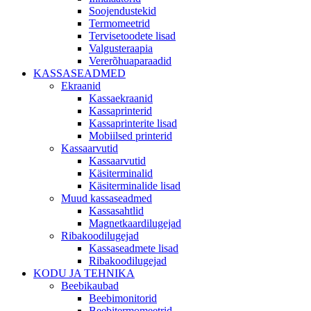
Soojendustekid
Termomeetrid
Tervisetoodete lisad
Valgusteraapia
Vererõhuaparaadid
KASSASEADMED
Ekraanid
Kassaekraanid
Kassaprinterid
Kassaprinterite lisad
Mobiilsed printerid
Kassaarvutid
Kassaarvutid
Käsiterminalid
Käsiterminalide lisad
Muud kassaseadmed
Kassasahtlid
Magnetkaardilugejad
Ribakoodilugejad
Kassaseadmete lisad
Ribakoodilugejad
KODU JA TEHNIKA
Beebikaubad
Beebimonitorid
Beebitermomeetrid