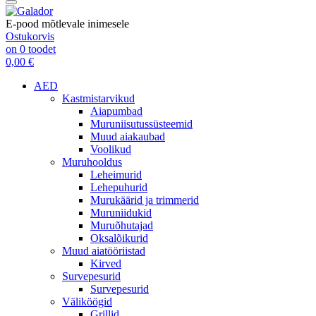
E-pood mõtlevale inimesele
Ostukorvis
on
0
toodet
0,00 €
AED
Kastmistarvikud
Aiapumbad
Muruniisutussüsteemid
Muud aiakaubad
Voolikud
Muruhooldus
Leheimurid
Lehepuhurid
Murukäärid ja trimmerid
Muruniidukid
Muruõhutajad
Oksalõikurid
Muud aiatööriistad
Kirved
Survepesurid
Survepesurid
Väliköögid
Grillid