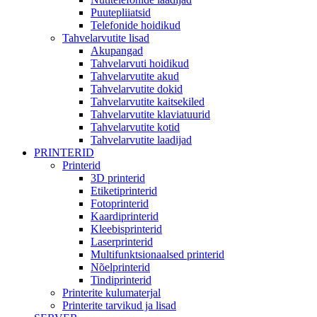
Puutepliiatsid
Telefonide hoidikud
Tahvelarvutite lisad
Akupangad
Tahvelarvuti hoidikud
Tahvelarvutite akud
Tahvelarvutite dokid
Tahvelarvutite kaitsekiled
Tahvelarvutite klaviatuurid
Tahvelarvutite kotid
Tahvelarvutite laadijad
PRINTERID
Printerid
3D printerid
Etiketiprinterid
Fotoprinterid
Kaardiprinterid
Kleebisprinterid
Laserprinterid
Multifunktsionaalsed printerid
Nõelprinterid
Tindiprinterid
Printerite kulumaterjal
Printerite tarvikud ja lisad