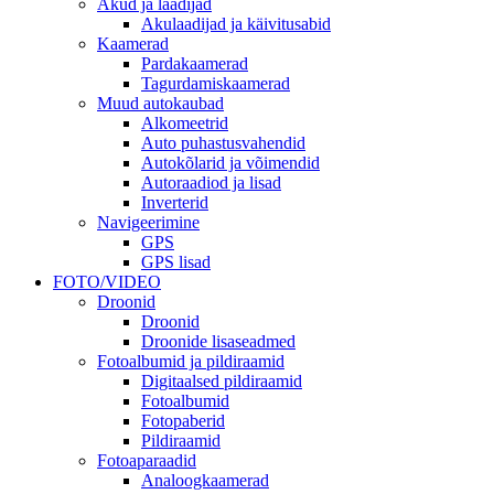
Akud ja laadijad
Akulaadijad ja käivitusabid
Kaamerad
Pardakaamerad
Tagurdamiskaamerad
Muud autokaubad
Alkomeetrid
Auto puhastusvahendid
Autokõlarid ja võimendid
Autoraadiod ja lisad
Inverterid
Navigeerimine
GPS
GPS lisad
FOTO/VIDEO
Droonid
Droonid
Droonide lisaseadmed
Fotoalbumid ja pildiraamid
Digitaalsed pildiraamid
Fotoalbumid
Fotopaberid
Pildiraamid
Fotoaparaadid
Analoogkaamerad