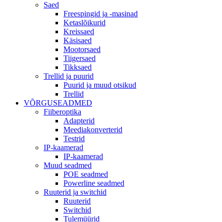
Saed
Freespingid ja -masinad
Ketaslõikurid
Kreissaed
Käsisaed
Mootorsaed
Tiigersaed
Tikksaed
Trellid ja puurid
Puurid ja muud otsikud
Trellid
VÕRGUSEADMED
Fiiberoptika
Adapterid
Meediakonverterid
Testrid
IP-kaamerad
IP-kaamerad
Muud seadmed
POE seadmed
Powerline seadmed
Ruuterid ja switchid
Ruuterid
Switchid
Tulemüürid