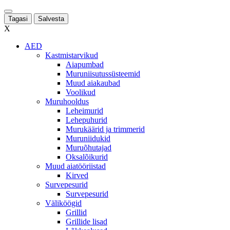
Tagasi
Salvesta
X
AED
Kastmistarvikud
Aiapumbad
Muruniisutussüsteemid
Muud aiakaubad
Voolikud
Muruhooldus
Leheimurid
Lehepuhurid
Murukäärid ja trimmerid
Muruniidukid
Muruõhutajad
Oksalõikurid
Muud aiatööriistad
Kirved
Survepesurid
Survepesurid
Väliköögid
Grillid
Grillide lisad