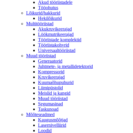
Akud tööriistadele
Tööohutus
Lõikurid/hakkurid
Hekilõikurid
Multitööriistad
Akukruvikeerajad
Löökmutrikeerajad
Tööriistade komplektid
Tööriistakohvrid
Universaaltööriistad
Muud tööriistad
Generaatorid
Juhtmete- ja metallidetektorid
Kompressorid
Kruvikeerajad
Kuumaõhupuhurid
Liimipüstolid
Meislid ja kangid
Muud tööriistad
Segumasinad
Taskunoad
Mõõteseadmed
Kaugusmõõtjad
Lasernivelliirid
Loodid