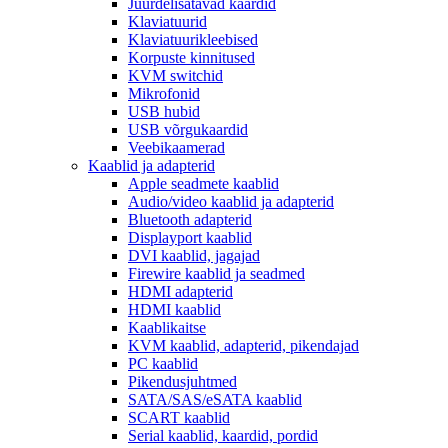
Juurdelisatavad kaardid
Klaviatuurid
Klaviatuurikleebised
Korpuste kinnitused
KVM switchid
Mikrofonid
USB hubid
USB võrgukaardid
Veebikaamerad
Kaablid ja adapterid
Apple seadmete kaablid
Audio/video kaablid ja adapterid
Bluetooth adapterid
Displayport kaablid
DVI kaablid, jagajad
Firewire kaablid ja seadmed
HDMI adapterid
HDMI kaablid
Kaablikaitse
KVM kaablid, adapterid, pikendajad
PC kaablid
Pikendusjuhtmed
SATA/SAS/eSATA kaablid
SCART kaablid
Serial kaablid, kaardid, pordid