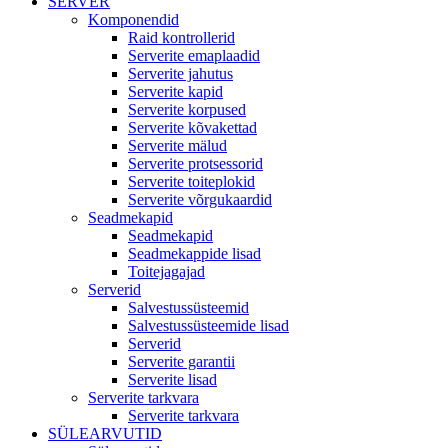
SERVER
Komponendid
Raid kontrollerid
Serverite emaplaadid
Serverite jahutus
Serverite kapid
Serverite korpused
Serverite kõvakettad
Serverite mälud
Serverite protsessorid
Serverite toiteplokid
Serverite võrgukaardid
Seadmekapid
Seadmekapid
Seadmekappide lisad
Toitejagajad
Serverid
Salvestussüsteemid
Salvestussüsteemide lisad
Serverid
Serverite garantii
Serverite lisad
Serverite tarkvara
Serverite tarkvara
SÜLEARVUTID