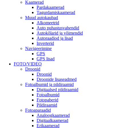
Kaamerad
Pardakaamerad
Tagurdamiskaamerad
Muud autokaubad
Alkomeetrid
Auto puhastusvahendid
Autokõlarid ja võimendid
Autoraadiod ja lisad
Inverterid
Navigeerimine
GPS
GPS lisad
FOTO/VIDEO
Droonid
Droonid
Droonide lisaseadmed
Fotoalbumid ja pildiraamid
Digitaalsed pildiraamid
Fotoalbumid
Fotopaberid
Pildiraamid
Fotoaparaadid
Analoogkaamerad
Digitaalkaamerad
Erikaamerad