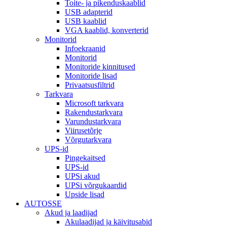
Toite- ja pikenduskaablid
USB adapterid
USB kaablid
VGA kaablid, konverterid
Monitorid
Infoekraanid
Monitorid
Monitoride kinnitused
Monitoride lisad
Privaatsusfiltrid
Tarkvara
Microsoft tarkvara
Rakendustarkvara
Varundustarkvara
Viirusetõrje
Võrgutarkvara
UPS-id
Pingekaitsed
UPS-id
UPSi akud
UPSi võrgukaardid
Upside lisad
AUTOSSE
Akud ja laadijad
Akulaadijad ja käivitusabid