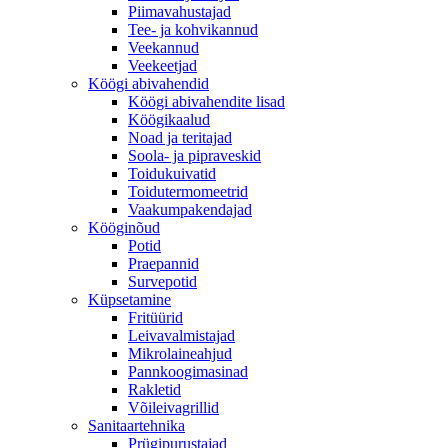
Piimavahustajad
Tee- ja kohvikannud
Veekannud
Veekeetjad
Köögi abivahendid
Köögi abivahendite lisad
Köögikaalud
Noad ja teritajad
Soola- ja pipraveskid
Toidukuivatid
Toidutermomeetrid
Vaakumpakendajad
Kööginõud
Potid
Praepannid
Survepotid
Küpsetamine
Fritüürid
Leivavalmistajad
Mikrolaineahjud
Pannkoogimasinad
Rakletid
Võileivagrillid
Sanitaartehnika
Prügipurustajad