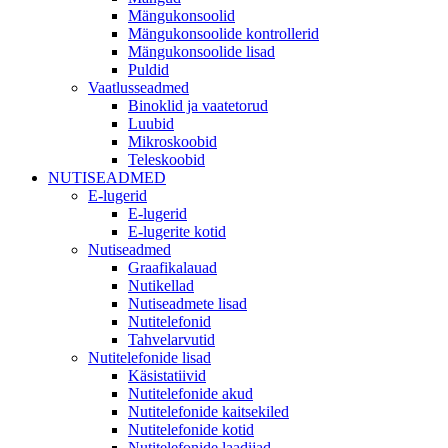
Mängukonsoolid
Mängukonsoolide kontrollerid
Mängukonsoolide lisad
Puldid
Vaatlusseadmed
Binoklid ja vaatetorud
Luubid
Mikroskoobid
Teleskoobid
NUTISEADMED
E-lugerid
E-lugerid
E-lugerite kotid
Nutiseadmed
Graafikalauad
Nutikellad
Nutiseadmete lisad
Nutitelefonid
Tahvelarvutid
Nutitelefonide lisad
Käsistatiivid
Nutitelefonide akud
Nutitelefonide kaitsekiled
Nutitelefonide kotid
Nutitelefonide laadijad