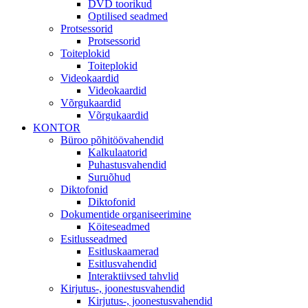
DVD toorikud
Optilised seadmed
Protsessorid
Protsessorid
Toiteplokid
Toiteplokid
Videokaardid
Videokaardid
Võrgukaardid
Võrgukaardid
KONTOR
Büroo põhitöövahendid
Kalkulaatorid
Puhastusvahendid
Suruõhud
Diktofonid
Diktofonid
Dokumentide organiseerimine
Köiteseadmed
Esitlusseadmed
Esitluskaamerad
Esitlusvahendid
Interaktiivsed tahvlid
Kirjutus-, joonestusvahendid
Kirjutus-, joonestusvahendid