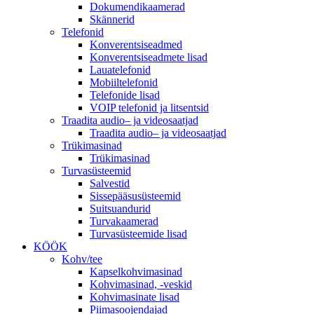
Dokumendikaamerad
Skännerid
Telefonid
Konverentsiseadmed
Konverentsiseadmete lisad
Lauatelefonid
Mobiiltelefonid
Telefonide lisad
VOIP telefonid ja litsentsid
Traadita audio– ja videosaatjad
Traadita audio– ja videosaatjad
Trükimasinad
Trükimasinad
Turvasüsteemid
Salvestid
Sissepääsusüsteemid
Suitsuandurid
Turvakaamerad
Turvasüsteemide lisad
KÖÖK
Kohv/tee
Kapselkohvimasinad
Kohvimasinad, -veskid
Kohvimasinate lisad
Piimasoojendajad