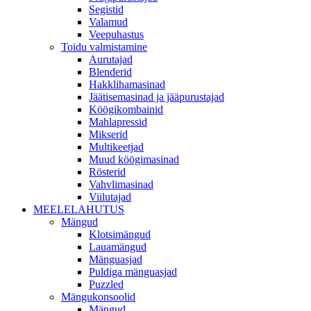
Segistid
Valamud
Veepuhastus
Toidu valmistamine
Aurutajad
Blenderid
Hakklihamasinad
Jäätisemasinad ja jääpurustajad
Köögikombainid
Mahlapressid
Mikserid
Multikeetjad
Muud köögimasinad
Rösterid
Vahvlimasinad
Viilutajad
MEELELAHUTUS
Mängud
Klotsimängud
Lauamängud
Mänguasjad
Puldiga mänguasjad
Puzzled
Mängukonsoolid
Mängud