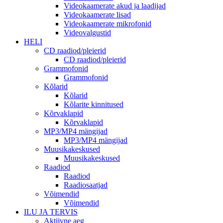
Videokaamerate akud ja laadijad
Videokaamerate lisad
Videokaamerate mikrofonid
Videovalgustid
HELI
CD raadiod/pleierid
CD raadiod/pleierid
Grammofonid
Grammofonid
Kõlarid
Kõlarid
Kõlarite kinnitused
Kõrvaklapid
Kõrvaklapid
MP3/MP4 mängijad
MP3/MP4 mängijad
Muusikakeskused
Muusikakeskused
Raadiod
Raadiod
Raadiosaatjad
Võimendid
Võimendid
ILU JA TERVIS
Aktiivne aeg