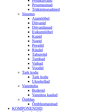
Pesukuivatid
Pesumasinad
Triikimisseadmed
Sisustus
Aiamööbel
Diivanid
Diivanilauad
Esikumööbel
Kapid
Nagid
Peeglid
Riiulid
Taburetid
Tumbad
Vaibad
Voodid
Tark kodu
Tark kodu
Uksekellad
Vannituba
Boilerid
Vannitoa kaalud
Õmblus
Õmblusmasinad
KOMPONENDID