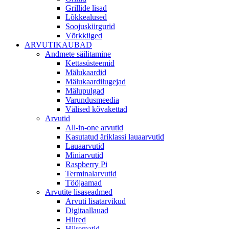
Grillide lisad
Lõkkealused
Soojuskiirgurid
Võrkkiiged
ARVUTIKAUBAD
Andmete säilitamine
Kettasüsteemid
Mälukaardid
Mälukaardilugejad
Mälupulgad
Varundusmeedia
Välised kõvakettad
Arvutid
All-in-one arvutid
Kasutatud äriklassi lauaarvutid
Lauaarvutid
Miniarvutid
Raspberry Pi
Terminalarvutid
Tööjaamad
Arvutite lisaseadmed
Arvuti lisatarvikud
Digitaallauad
Hiired
Hiirematid