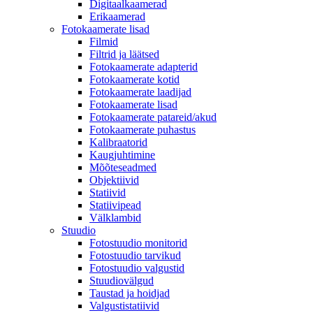
Digitaalkaamerad
Erikaamerad
Fotokaamerate lisad
Filmid
Filtrid ja läätsed
Fotokaamerate adapterid
Fotokaamerate kotid
Fotokaamerate laadijad
Fotokaamerate lisad
Fotokaamerate patareid/akud
Fotokaamerate puhastus
Kalibraatorid
Kaugjuhtimine
Mõõteseadmed
Objektiivid
Statiivid
Statiivipead
Välklambid
Stuudio
Fotostuudio monitorid
Fotostuudio tarvikud
Fotostuudio valgustid
Stuudiovälgud
Taustad ja hoidjad
Valgustistatiivid