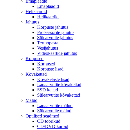
Emaplaadid
Emaplaadid
Helikaardid
Helikaardid
Jahutus
Korpuste jahutus
Protsessorite jahutus
Sülearvutite jahutus
Termopasta
Vesijahutus
Videokaartide jahutus
Korpused
Korpused
Korpuste lisad
Kõvakettad
Kõvaketaste lisad
Lauaarvutite kõvakettad
SSD kettad
Sülearvutite kõvakettad
Mälud
Lauaarvutite mälud
Sülearvutite mälud
Optilised seadmed
CD toorikud
CD/DVD karbid