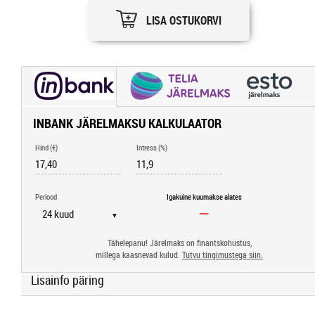
LISA OSTUKORVI
INBANK JÄRELMAKSU KALKULAATOR
Hind (€)
Intress (%)
Periood
Igakuine kuumakse alates
▼
Tähelepanu! Järelmaks on finantskohustus,
millega kaasnevad kulud.
Tutvu tingimustega siin.
Lisainfo päring