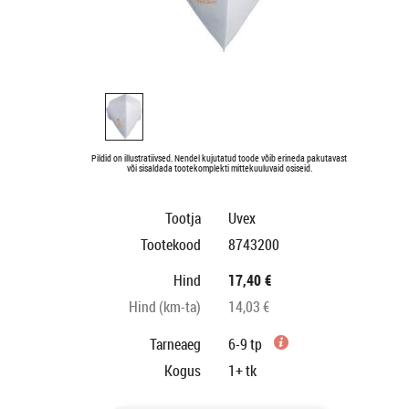
Pildid on illustratiivsed. Nendel kujutatud toode võib erineda pakutavast
või sisaldada tootekomplekti mittekuuluvaid osiseid.
Tootja
Uvex
Tootekood
8743200
Hind
17,40 €
Hind (km-ta)
14,03 €
Tarneaeg
6-9 tp
Kogus
1+
tk