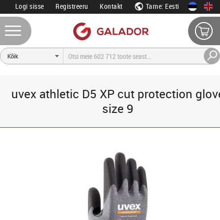
Logi sisse
Registreeru
Kontakt
Tarne: Eesti
uvex athletic D5 XP cut protection glov
size 9