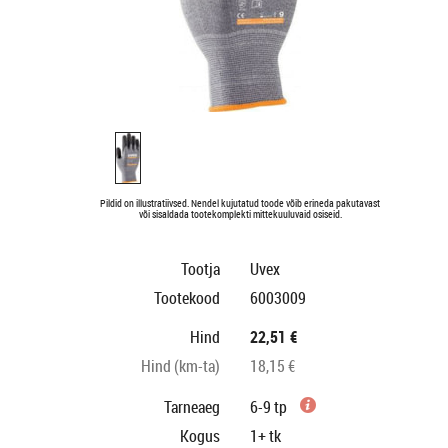
Pildid on illustratiivsed. Nendel kujutatud toode võib erineda pakutavast
või sisaldada tootekomplekti mittekuuluvaid osiseid.
Tootja
Uvex
Tootekood
6003009
Hind
22,51 €
Hind (km-ta)
18,15 €
Tarneaeg
6-9 tp
Kogus
1+
tk