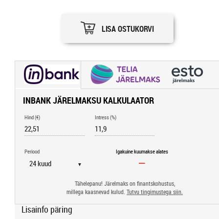
LISA OSTUKORVI
INBANK JÄRELMAKSU KALKULAATOR
Hind (€)
Intress (%)
Periood
Igakuine kuumakse alates
▼
Tähelepanu! Järelmaks on finantskohustus,
millega kaasnevad kulud.
Tutvu tingimustega siin.
Lisainfo päring