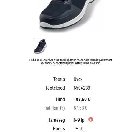
Pildid on illustratiivsed. Nendel kujutatud toode võib erineda pakutavast
või sisaldada tootekomplekti mittekuuluvaid osiseid.
Tootja
Uvex
Tootekood
6594239
Hind
108,60 €
Hind (km-ta)
87,58 €
Tarneaeg
6-9 tp
Kogus
1+
tk