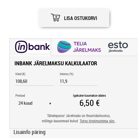
LISA OSTUKORVI
INBANK JÄRELMAKSU KALKULAATOR
Hind (€)
Intress (%)
Periood
Igakuine kuumakse alates
▼
Tähelepanu! Järelmaks on finantskohustus,
millega kaasnevad kulud.
Tutvu tingimustega siin.
Lisainfo päring