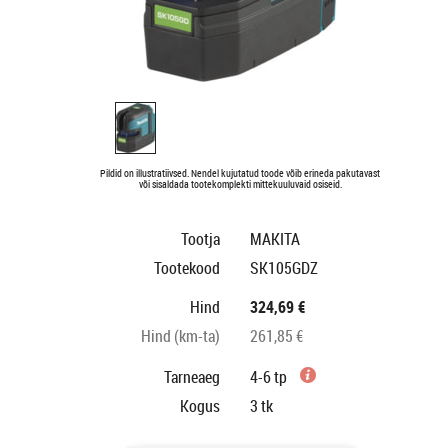
Pildid on illustratiivsed. Nendel kujutatud toode võib erineda pakutavast
või sisaldada tootekomplekti mittekuuluvaid osiseid.
Tootja
MAKITA
Tootekood
SK105GDZ
Hind
324,69 €
Hind (km-ta)
261,85 €
Tarneaeg
4-6 tp
Kogus
3
tk