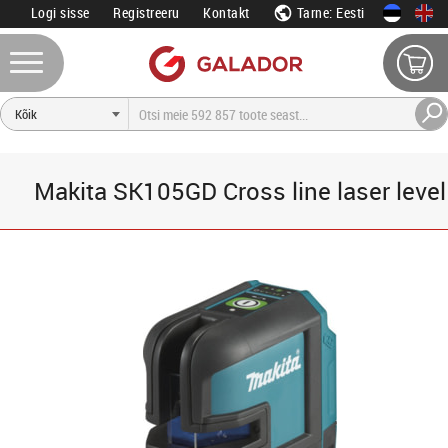
Logi sisse
Registreeru
Kontakt
Tarne: Eesti
Makita SK105GD Cross line laser level