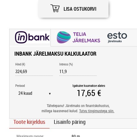
LISA OSTUKORVI
INBANK JÄRELMAKSU KALKULAATOR
Hind (€)
Intress (%)
Periood
Igakuine kuumakse alates
▼
Tähelepanu! Järelmaks on finantskohustus,
millega kaasnevad kulud.
Tutvu tingimustega siin.
Toote kirjeldus
Lisainfo päring
Maximum range
:
80 m