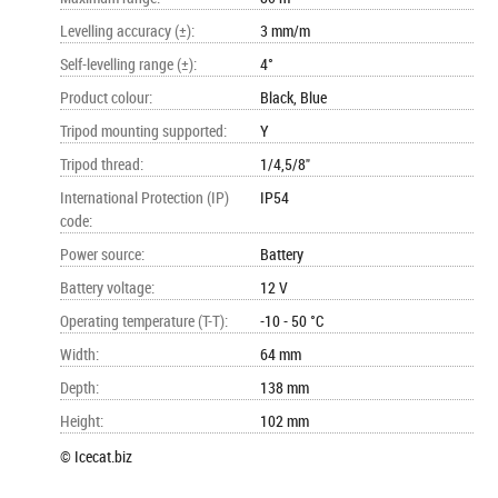
Levelling accuracy (±)
:
3 mm/m
Self-levelling range (±)
:
4°
Product colour
:
Black, Blue
Tripod mounting supported
:
Y
Tripod thread
:
1/4,5/8"
International Protection (IP)
IP54
code
:
Power source
:
Battery
Battery voltage
:
12 V
Operating temperature (T-T)
:
-10 - 50 °C
Width
:
64 mm
Depth
:
138 mm
Height
:
102 mm
© Icecat.biz