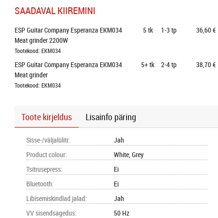
SAADAVAL KIIREMINI
ESP Guitar Company Esperanza EKM034 
5
tk
1-3 tp
36,60 €
Meat grinder 2200W
Tootekood: EKM034
ESP Guitar Company Esperanza EKM034 
5+
tk
2-4 tp
38,70 €
Meat grinder
Tootekood: EKM034
Toote kirjeldus
Lisainfo päring
Sisse-/väljalüliti
:
Jah
Product colour
:
White, Grey
Tsitrusepress
:
Ei
Bluetooth
:
Ei
Libisemiskindlad jalad
:
Jah
VV sisendsagedus
:
50 Hz