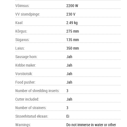
Võimsus
:
2200 W
VV sisendpinge
:
230 V
Kaal
:
2.49 kg
Kõrgus
:
275 mm
Sügavus
:
135 mm
Laius
:
350 mm
Sausage horn
:
Jah
Kebbe maker
:
Jah
Vorstiotsik
:
Jah
Food pusher
:
Jah
Number of shredding inserts
:
3
Cutter included
:
Jah
Number of strainers
:
3
Sisseehitatud ekraan
:
Ei
Warnings
:
Do not immerse in water or other