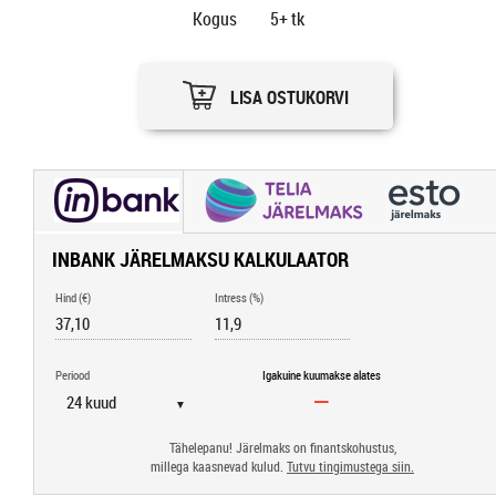
Kogus
5+
tk
LISA OSTUKORVI
INBANK JÄRELMAKSU KALKULAATOR
Hind (€)
Intress (%)
Periood
Igakuine kuumakse alates
▼
Tähelepanu! Järelmaks on finantskohustus,
millega kaasnevad kulud.
Tutvu tingimustega siin.