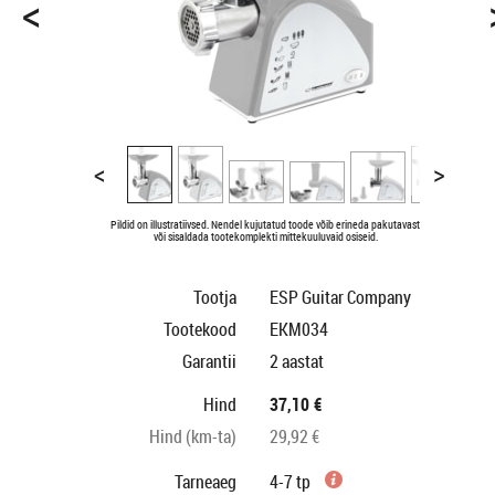
<
<
>
Pildid on illustratiivsed. Nendel kujutatud toode võib erineda pakutavast
või sisaldada tootekomplekti mittekuuluvaid osiseid.
Tootja
ESP Guitar Company
Tootekood
EKM034
Garantii
2 aastat
Hind
37,10 €
Hind (km-ta)
29,92 €
Tarneaeg
4-7 tp