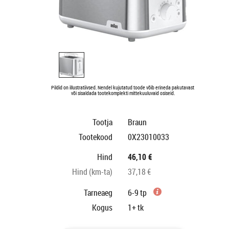
Pildid on illustratiivsed. Nendel kujutatud toode võib erineda pakutavast
või sisaldada tootekomplekti mittekuuluvaid osiseid.
Tootja
Braun
Tootekood
0X23010033
Hind
46,10 €
Hind (km-ta)
37,18 €
Tarneaeg
6-9 tp
Kogus
1+
tk