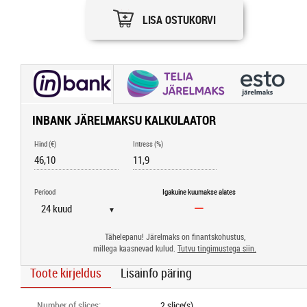
LISA OSTUKORVI
INBANK JÄRELMAKSU KALKULAATOR
Hind (€)
Intress (%)
Periood
Igakuine kuumakse alates
▼
Tähelepanu! Järelmaks on finantskohustus,
millega kaasnevad kulud.
Tutvu tingimustega siin.
Toote kirjeldus
Lisainfo päring
Number of slices
:
2 slice(s)