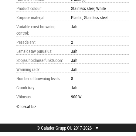
Product colour
:
Stainless steel, White
Korpuse materjal
:
Plastic, Stainless steel
Variable crust browning
Jah
control
:
Pesade arv
:
2
Eemaldatav purualus
:
Jah
Soojas hoidmise funktsioon
:
Jah
Warming rack
:
Jah
Number of browning levels
:
8
Crumb tray
:
Jah
Võimsus
:
900 W
© Icecat.biz
© Galador Grupp OÜ 2017-2026
▼