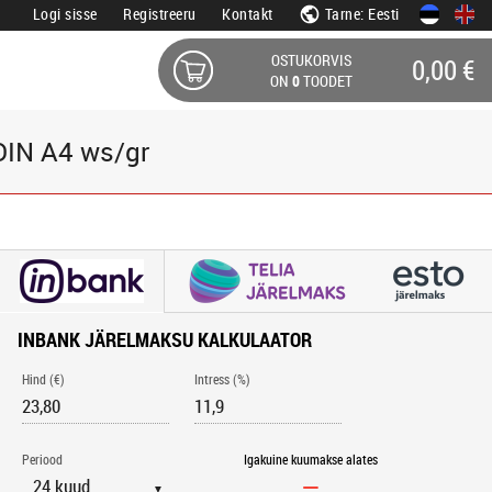
Logi sisse
Registreeru
Kontakt
Tarne: Eesti
OSTUKORVIS
0,00 €
ON
0
TOODET
DIN A4 ws/gr
INBANK JÄRELMAKSU KALKULAATOR
Hind (€)
Intress (%)
Periood
Igakuine kuumakse alates
▼