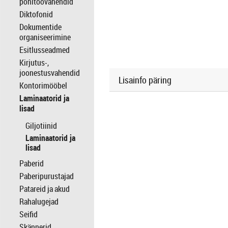
põhitöövahendid
Diktofonid
Dokumentide
organiseerimine
Esitlusseadmed
Kirjutus-,
joonestusvahendid
Lisainfo päring
Kontorimööbel
Laminaatorid ja
lisad
Giljotiinid
Laminaatorid ja
lisad
Paberid
Paberipurustajad
Patareid ja akud
Rahalugejad
Seifid
Skännerid