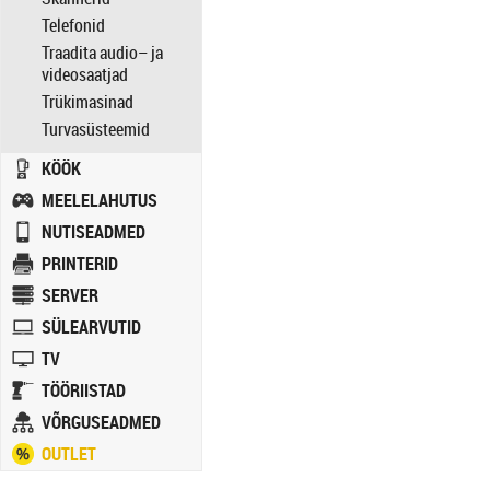
Telefonid
Traadita audio– ja
videosaatjad
Trükimasinad
Turvasüsteemid
KÖÖK
MEELELAHUTUS
NUTISEADMED
PRINTERID
SERVER
SÜLEARVUTID
TV
TÖÖRIISTAD
VÕRGUSEADMED
OUTLET