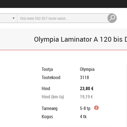
Olympia Laminator A 120 bis 
Tootja
Olympia
Tootekood
3118
Hind
23,80 €
Hind (km-ta)
19,19 €
Tarneaeg
5-8 tp
Kogus
4
tk