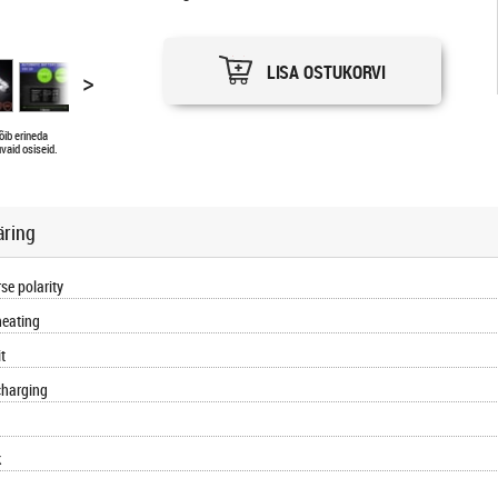
LISA OSTUKORVI
>
õib erineda
vaid osiseid.
äring
se polarity
heating
it
charging
k