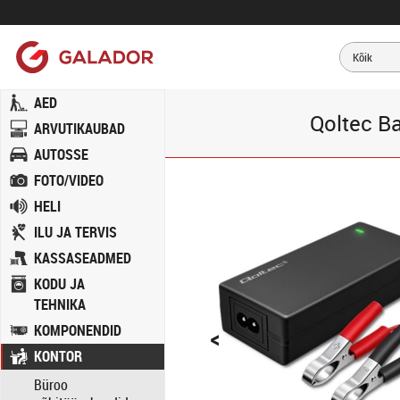
AED
Qoltec Ba
ARVUTIKAUBAD
AUTOSSE
FOTO/VIDEO
HELI
ILU JA TERVIS
KASSASEADMED
KODU JA
TEHNIKA
<
KOMPONENDID
KONTOR
Büroo