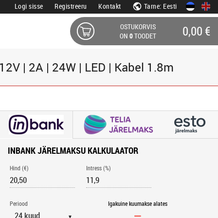
Logi sisse
Registreeru
Kontakt
Tarne: Eesti
OSTUKORVIS
0,00 €
ON
0
TOODET
2V | 2A | 24W | LED | Kabel 1.8m
INBANK JÄRELMAKSU KALKULAATOR
Hind (€)
Intress (%)
Periood
Igakuine kuumakse alates
▼