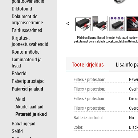
põhitöövahendid
Diktofonid
Dokumentide
<
organiseerimine
Esitlusseadmed
Kirjutus-,
Pildid on illustratiivsed. Nendel kujutatud toode v
pakutavast või sisaldada tootekomplekti mittekuulu
joonestusvahendid
Kontorimööbel
Laminaatorid ja
Toote kirjeldus
Lisainfo p
lisad
Paberid
Filters / protection
:
Rever
Paberipurustajad
Patareid ja akud
Filters / protection
:
Over
Filters / protection
:
Circu
Akud
Akude laadijad
Filters / protection
:
Over
Patareid ja akud
Batteries included
:
No
Rahalugejad
Color
:
Blac
Seifid