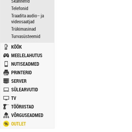
Skännerid
Telefonid
Traadita audio– ja
videosaatjad
Trükimasinad
Turvasüsteemid
KÖÖK
MEELELAHUTUS
NUTISEADMED
PRINTERID
SERVER
SÜLEARVUTID
TV
TÖÖRIISTAD
VÕRGUSEADMED
OUTLET