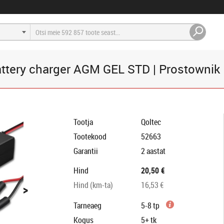
ttery charger AGM GEL STD | Prostownik 1
Tootja
Qoltec
Tootekood
52663
Garantii
2 aastat
Hind
20,50 €
>
Hind (km-ta)
16,53 €
Tarneaeg
5-8 tp
Kogus
5+
tk