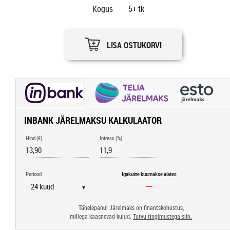
Kogus
5+
tk
LISA OSTUKORVI
INBANK JÄRELMAKSU KALKULAATOR
Hind (€)
Intress (%)
Periood
Igakuine kuumakse alates
▼
Tähelepanu! Järelmaks on finantskohustus,
millega kaasnevad kulud.
Tutvu tingimustega siin.