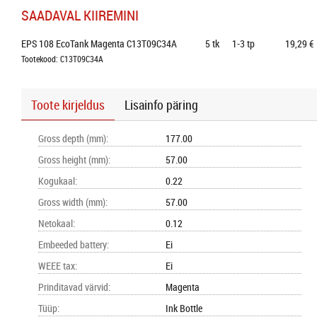
SAADAVAL KIIREMINI
EPS 108 EcoTank Magenta C13T09C34A
5
tk
1-3 tp
19,29 €
Tootekood: C13T09C34A
Toote kirjeldus
Lisainfo päring
Gross depth (mm)
:
177.00
Gross height (mm)
:
57.00
Kogukaal
:
0.22
Gross width (mm)
:
57.00
Netokaal
:
0.12
Embeeded battery
:
Ei
WEEE tax
:
Ei
Prinditavad värvid
:
Magenta
Tüüp
:
Ink Bottle