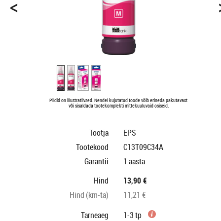
<
Pildid on illustratiivsed. Nendel kujutatud toode võib erineda pakutavast
või sisaldada tootekomplekti mittekuuluvaid osiseid.
Tootja
EPS
Tootekood
C13T09C34A
Garantii
1 aasta
Hind
13,90 €
Hind (km-ta)
11,21 €
Tarneaeg
1-3 tp