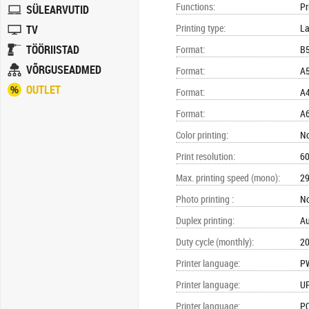
Functions
:
Pr
SÜLEARVUTID
Printing type
:
La
TV
TÖÖRIISTAD
Format
:
B
VÕRGUSEADMED
Format
:
A
OUTLET
Format
:
A
Format
:
A
Color printing
:
N
Print resolution
:
60
Max. printing speed (mono)
:
29
Photo printing
:
N
Duplex printing
:
Au
Duty cycle (monthly)
:
20
Printer language
:
P
Printer language
:
U
Printer language
:
P