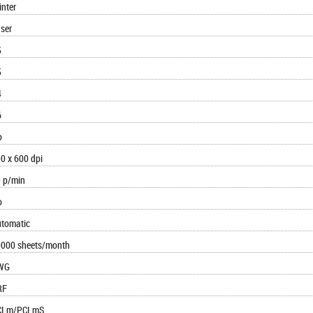
inter
ser
5
5
4
6
o
0 x 600 dpi
 p/min
o
tomatic
000 sheets/month
WG
RF
CLm/PCLmS