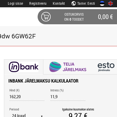
Logi sisse
Registreeru
Kontakt
Tarne: Eesti
OSTUKORVIS
0,00 €
ON
0
TOODET
09dw 6GW62F
INBANK JÄRELMAKSU KALKULAATOR
Hind (€)
Intress (%)
Periood
Igakuine kuumakse alates
▼