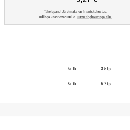
Tähelepanu! Järelmaks on finantskohustus,
millega kaasnevad kulud.
Tutvu tingimustega siin.
5+
tk
3-5 tp
5+
tk
5-7 tp