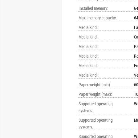
Installed memory
:
6
Max. memory capacity
:
6
Media kind
:
La
Media kind
:
Ca
Media kind
:
Pa
Media kind
:
Ro
Media kind
:
En
Media kind
:
Ve
Paper weight (min)
:
60
Paper weight (max)
:
16
Supported operating
W
systems
:
Supported operating
M
systems
:
Supported operating
Wi