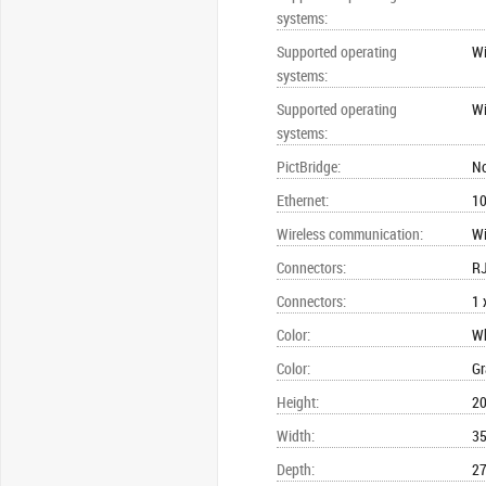
systems
:
Supported operating
W
systems
:
Supported operating
W
systems
:
PictBridge
:
N
Ethernet
:
10
Wireless communication
:
Wi
Connectors
:
R
Connectors
:
1 
Color
:
Wh
Color
:
Gr
Height
:
2
Width
:
3
Depth
:
2