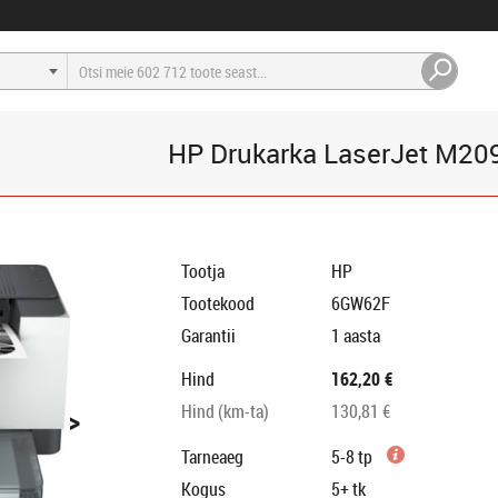
HP Drukarka LaserJet M2
Tootja
HP
Tootekood
6GW62F
Garantii
1 aasta
Hind
162,20 €
>
Hind (km-ta)
130,81 €
Tarneaeg
5-8 tp
Kogus
5+
tk