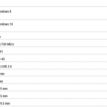
indows 8
indows 10
o
/100 Mb/s
Fi
J-45
x USB 2.0
ite
ay
05 mm
55 mm
79.5 mm