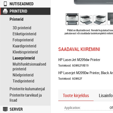
NUTISEADMED
PRINTERID
Printerid
3D printerid
Pildid on illustratiivsed. Nendel kujutatud to
Etiketiprinterid
pakutavast või sisaldada tootekomplekti mittek
Fotoprinterid
Kaardiprinterid
SAADAVAL KIIREMINI
Kleebisprinterid
Laserprinterid
HP LaserJet M209dw Printer
Multifunktsionaalsed
Tootekood: 6GW62F#B19
printerid
HP Laserjet M209Dw Printer, Black An
Nõelprinterid
Tootekood: 6GW62F
Tindiprinterid
Printerite kulumaterjal
Printerite tarvikud ja
Toote kirjeldus
Lisainfo
lisad
Application
:
Of
SERVER