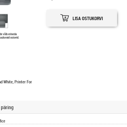
LISA OSTUKORVI
ode võib erineda
uuluvaid osiseid.
d White, Printer For
 päring
fice