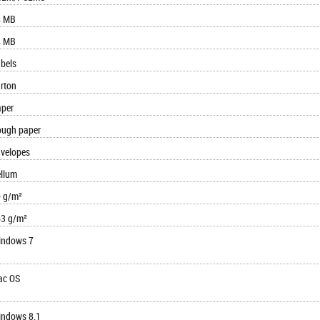
4 MB
4 MB
bels
rton
per
ugh paper
velopes
llum
 g/m²
3 g/m²
indows 7
ac OS
ndows 8.1