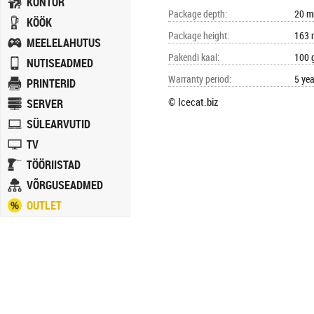
KONTOR
Package depth
:
20 
KÖÖK
Package height
:
163
MEELELAHUTUS
Pakendi kaal
:
100 
NUTISEADMED
Warranty period
:
5 yea
PRINTERID
© Icecat.biz
SERVER
SÜLEARVUTID
TV
TÖÖRIISTAD
VÕRGUSEADMED
OUTLET