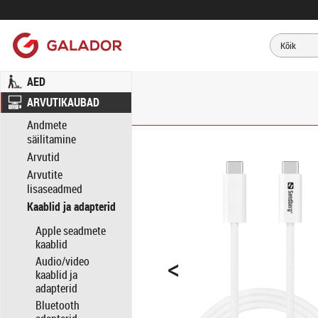
AED
ARVUTIKAUBAD
Andmete
säilitamine
Arvutid
Arvutite
lisaseadmed
Kaablid ja adapterid
Apple seadmete
kaablid
<
Audio/video
kaablid ja
adapterid
Bluetooth