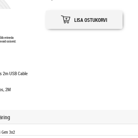
LISA OSTUKORVI
võib erineda
vaid osiseid.
s 2m USB Cable
ps, 2M
äring
 Gen 3x2