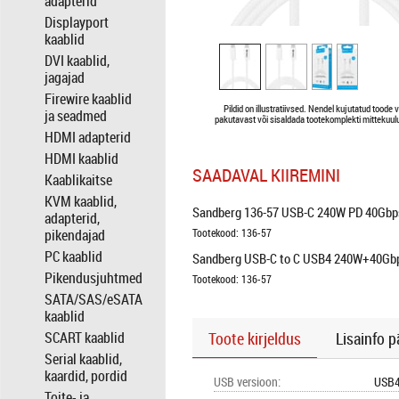
adapterid
Displayport
kaablid
DVI kaablid,
jagajad
Firewire kaablid
Pildid on illustratiivsed. Nendel kujutatud toode 
ja seadmed
pakutavast või sisaldada tootekomplekti mittekuulu
HDMI adapterid
HDMI kaablid
SAADAVAL KIIREMINI
Kaablikaitse
KVM kaablid,
Sandberg 136-57 USB-C 240W PD 40Gbp
adapterid,
pikendajad
Tootekood: 136-57
PC kaablid
Sandberg USB-C to C USB4 240W+40Gb
Pikendusjuhtmed
Tootekood: 136-57
SATA/SAS/eSATA
kaablid
SCART kaablid
Toote kirjeldus
Lisainfo p
Serial kaablid,
kaardid, pordid
USB versioon
:
USB4
Toite- ja