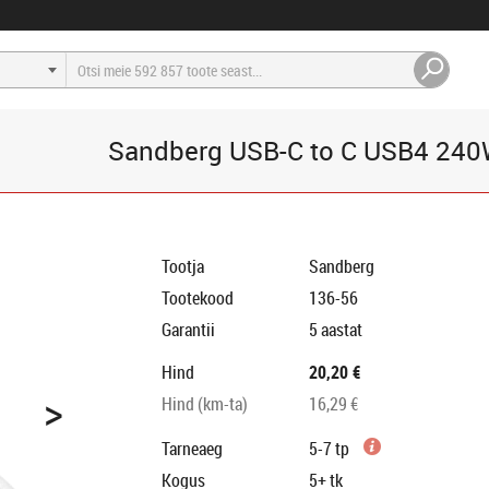
Sandberg USB-C to C USB4 24
Tootja
Sandberg
Tootekood
136-56
Garantii
5 aastat
Hind
20,20 €
>
Hind (km-ta)
16,29 €
Tarneaeg
5-7 tp
Kogus
5+
tk