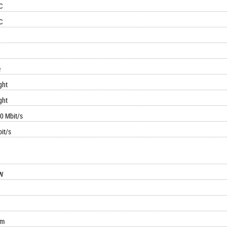
C
C
e
ght
ght
0 Mbit/s
it/s
W
mm