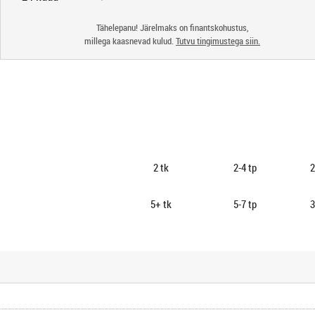
Tähelepanu! Järelmaks on finantskohustus,
millega kaasnevad kulud.
Tutvu tingimustega siin.
2
tk
2-4 tp
2
5+
tk
5-7 tp
3