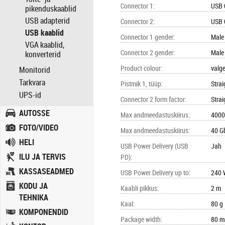
Connector 1
:
USB 
pikenduskaablid
USB adapterid
Connector 2
:
USB 
USB kaablid
Connector 1 gender
:
Male
VGA kaablid,
Connector 2 gender
:
Male
konverterid
Product colour
:
valg
Monitorid
Tarkvara
Pistmik 1, tüüp
:
Strai
UPS-id
Connector 2 form factor
:
Strai
AUTOSSE
Max andmeedastuskiirus
:
4000
FOTO/VIDEO
Max andmeedastuskiirus
:
40 Gb
HELI
USB Power Delivery (USB
Jah
ILU JA TERVIS
PD)
:
KASSASEADMED
USB Power Delivery up to
:
240 
KODU JA
Kaabli pikkus
:
2 m
TEHNIKA
Kaal
:
80 g
KOMPONENDID
Package width
:
80 