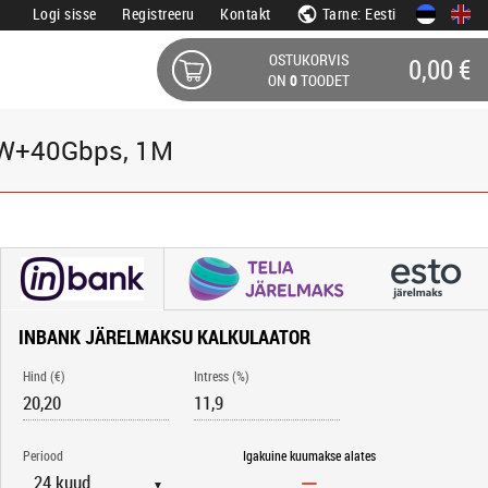
Logi sisse
Registreeru
Kontakt
Tarne: Eesti
OSTUKORVIS
0,00 €
ON
0
TOODET
0W+40Gbps, 1M
INBANK JÄRELMAKSU KALKULAATOR
Hind (€)
Intress (%)
Periood
Igakuine kuumakse alates
▼