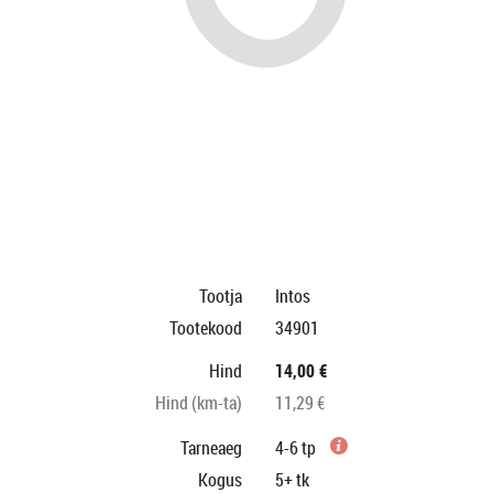
Tootja
Intos
Tootekood
34901
Hind
14,00 €
Hind (km-ta)
11,29 €
Tarneaeg
4-6 tp
Kogus
5+
tk