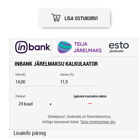
LISA OSTUKORVI
INBANK JÄRELMAKSU KALKULAATOR
Hind (€)
Intress (%)
Periood
Igakuine kuumakse alates
▼
Tähelepanu! Järelmaks on finantskohustus,
millega kaasnevad kulud.
Tutvu tingimustega siin.
Lisainfo päring