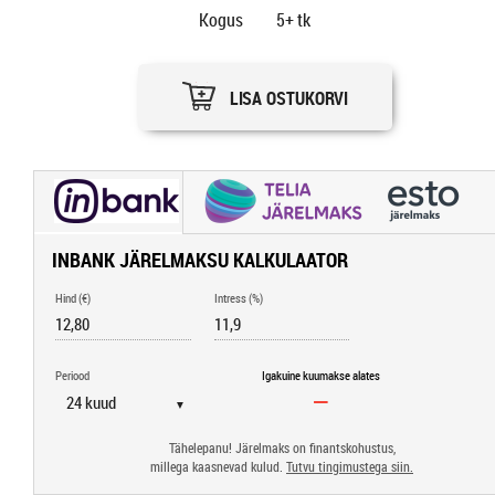
Kogus
5+
tk
LISA OSTUKORVI
INBANK JÄRELMAKSU KALKULAATOR
Hind (€)
Intress (%)
Periood
Igakuine kuumakse alates
▼
Tähelepanu! Järelmaks on finantskohustus,
millega kaasnevad kulud.
Tutvu tingimustega siin.