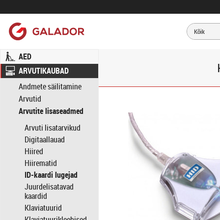
AED
ARVUTIKAUBAD
Andmete säilitamine
Arvutid
Arvutite lisaseadmed
Arvuti lisatarvikud
Digitaallauad
Hiired
Hiirematid
ID-kaardi lugejad
Juurdelisatavad
kaardid
Klaviatuurid
Klaviatuurikleebised