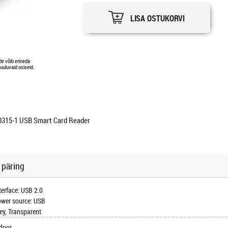
LISA OSTUKORVI
ode võib erineda
uuluvaid osiseid.
315-1 USB Smart Card Reader
 päring
terface: USB 2.0
wer source: USB
ey, Transparent
door