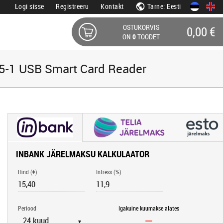
Logi sisse
Registreeru
Kontakt
Tarne: Eesti
OSTUKORVIS
0,00 €
ON
0
TOODET
-1 USB Smart Card Reader
INBANK JÄRELMAKSU KALKULAATOR
Hind (€)
Intress (%)
Periood
Igakuine kuumakse alates
▼