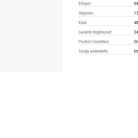
Kõrgus
:
6
Sügavus
:
1
Kaal
:
48
Garantii tingimused
:
24
Product Condition
:
Or
Tootja andmeleht
:
ht