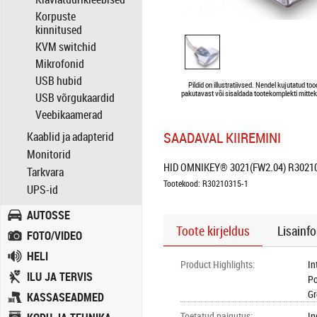
Korpuste
kinnitused
KVM switchid
Mikrofonid
USB hubid
Pildid on illustratiivsed. Nendel kujutatud to
pakutavast või sisaldada tootekomplekti mittek
USB võrgukaardid
Veebikaamerad
SAADAVAL KIIREMINI
Kaablid ja adapterid
Monitorid
HID OMNIKEY® 3021(FW2.04) R30210
Tarkvara
Tootekood: R30210315-1
UPS-id
AUTOSSE
Toote kirjeldus
Lisainfo
FOTO/VIDEO
HELI
Product Highlights
:
In
ILU JA TERVIS
Po
Gr
KASSASEADMED
Toetatud paigutus
:
In