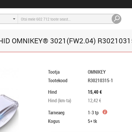
HID OMNIKEY® 3021(FW2.04) R30210315
Tootja
OMNIKEY
Tootekood
R30210315-1
Hind
15,40 €
Hind (km-ta)
12,42 €
Tarneaeg
1-3 tp
Kogus
5+
tk