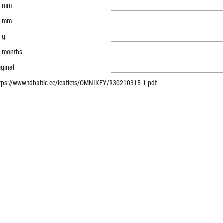
4 mm
3 mm
 g
 months
iginal
tps://www.tdbaltic.ee/leaflets/OMNIKEY/R30210315-1.pdf