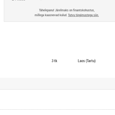
Tähelepanu! Järelmaks on finantskohustus,
millega kaasnevad kulud.
Tutvu tingimustega siin.
3
tk
Laos (Tartu)