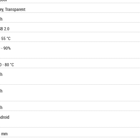
ey, Transparent
ah
B 2.0
- 55 °C
 - 90%
0 - 80 °C
ah
ah
ah
droid
4 mm