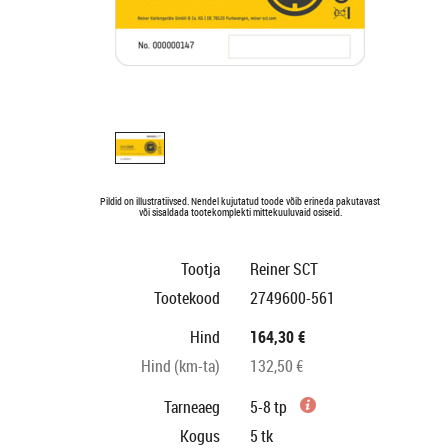
Pildid on illustratiivsed. Nendel kujutatud toode võib erineda pakutavast
või sisaldada tootekomplekti mittekuuluvaid osiseid.
Tootja
Reiner SCT
Tootekood
2749600-561
Hind
164,30 €
Hind (km-ta)
132,50 €
Tarneaeg
5-8 tp
Kogus
5
tk