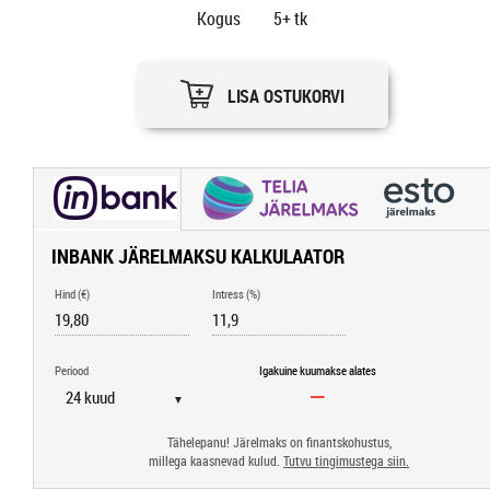
Kogus
5+
tk
LISA OSTUKORVI
INBANK JÄRELMAKSU KALKULAATOR
Hind (€)
Intress (%)
Periood
Igakuine kuumakse alates
▼
Tähelepanu! Järelmaks on finantskohustus,
millega kaasnevad kulud.
Tutvu tingimustega siin.