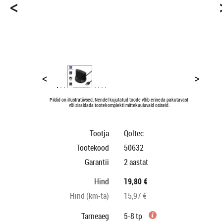
<
<
>
Pildid on illustratiivsed. Nendel kujutatud toode võib erineda pakutavast
või sisaldada tootekomplekti mittekuuluvaid osiseid.
Tootja
Qoltec
Tootekood
50632
Garantii
2 aastat
Hind
19,80 €
Hind (km-ta)
15,97 €
Tarneaeg
5-8 tp