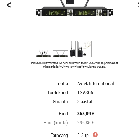
<
Pildid on illustratiivsed. Nendel kujutatud toode võib erineda pakutavast
või sisaldada tootekomplekti mittekuuluvaid osiseid.
Tootja
Avtek International
Tootekood
1SVS65
Garantii
3 aastat
Hind
368,09 €
Hind (km-ta)
296,85 €
Tarneaeg
5-8 tp