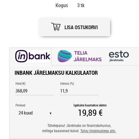
Kogus
3
tk
LISA OSTUKORVI
INBANK JÄRELMAKSU KALKULAATOR
Hind (€)
Intress (%)
Periood
Igakuine kuumakse alates
▼
Tähelepanu! Järelmaks on finantskohustus,
millega kaasnevad kulud.
Tutvu tingimustega siin.