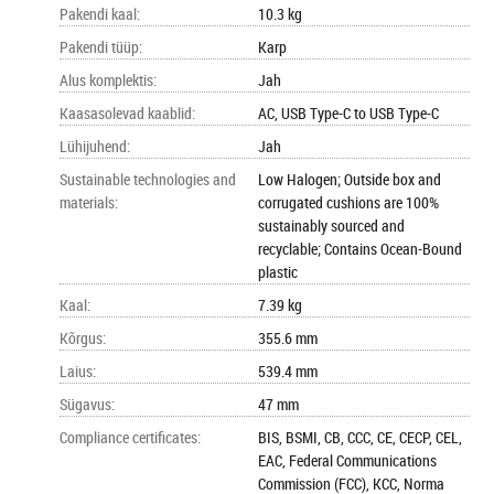
Pakendi kaal
:
10.3 kg
Pakendi tüüp
:
Karp
Alus komplektis
:
Jah
Kaasasolevad kaablid
:
AC, USB Type-C to USB Type-C
Lühijuhend
:
Jah
Sustainable technologies and
Low Halogen; Outside box and
materials
:
corrugated cushions are 100%
sustainably sourced and
recyclable; Contains Ocean-Bound
plastic
Kaal
:
7.39 kg
Kõrgus
:
355.6 mm
Laius
:
539.4 mm
Sügavus
:
47 mm
Compliance certificates
:
BIS, BSMI, CB, CCC, CE, CECP, CEL,
EAC, Federal Communications
Commission (FCC), KCC, Norma