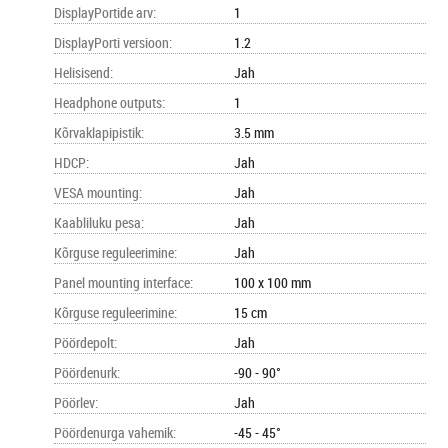
DisplayPortide arv
:
1
DisplayPorti versioon
:
1.2
Helisisend
:
Jah
Headphone outputs
:
1
Kõrvaklapipistik
:
3.5 mm
HDCP
:
Jah
VESA mounting
:
Jah
Kaabliluku pesa
:
Jah
Kõrguse reguleerimine
:
Jah
Panel mounting interface
:
100 x 100 mm
Kõrguse reguleerimine
:
15 cm
Pöördepolt
:
Jah
Pöördenurk
:
-90 - 90°
Pöörlev
:
Jah
Pöördenurga vahemik
:
-45 - 45°