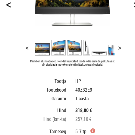
<
<
>
Pildid on illustratiivsed. Nendel kujutatud toode võib erineda pakutavast
või sisaldada tootekomplekti mittekuuluvaid osiseid.
Tootja
HP
Tootekood
40Z32E9
Garantii
1 aasta
Hind
318,80 €
Hind (km-ta)
257,10 €
Tarneaeg
5-7 tp