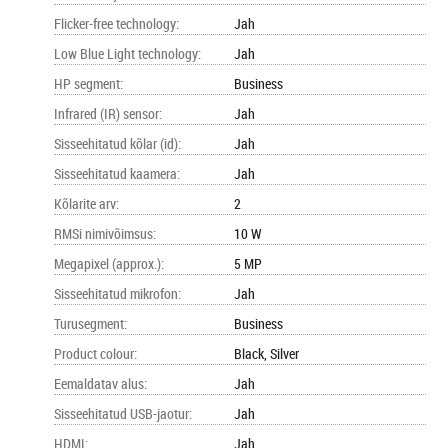
Flicker-free technology
:
Jah
Low Blue Light technology
:
Jah
HP segment
:
Business
Infrared (IR) sensor
:
Jah
Sisseehitatud kõlar (id)
:
Jah
Sisseehitatud kaamera
:
Jah
Kõlarite arv
:
2
RMSi nimivõimsus
:
10 W
Megapixel (approx.)
:
5 MP
Sisseehitatud mikrofon
:
Jah
Turusegment
:
Business
Product colour
:
Black, Silver
Eemaldatav alus
:
Jah
Sisseehitatud USB-jaotur
:
Jah
HDMI
:
Jah