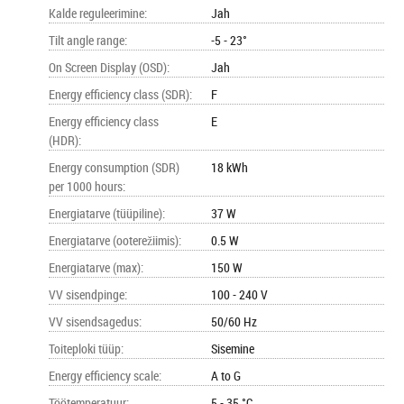
Kalde reguleerimine
:
Jah
Tilt angle range
:
-5 - 23°
On Screen Display (OSD)
:
Jah
Energy efficiency class (SDR)
:
F
Energy efficiency class
E
(HDR)
:
Energy consumption (SDR)
18 kWh
per 1000 hours
:
Energiatarve (tüüpiline)
:
37 W
Energiatarve (ooterežiimis)
:
0.5 W
Energiatarve (max)
:
150 W
VV sisendpinge
:
100 - 240 V
VV sisendsagedus
:
50/60 Hz
Toiteploki tüüp
:
Sisemine
Energy efficiency scale
:
A to G
Töötemperatuur
:
5 - 35 °C