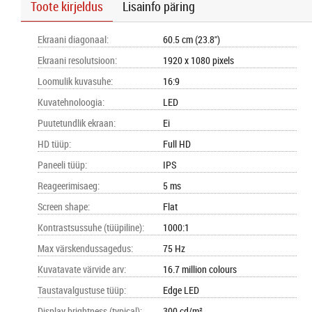
Toote kirjeldus
Lisainfo päring
Ekraani diagonaal
:
60.5 cm (23.8")
Ekraani resolutsioon
:
1920 x 1080 pixels
Loomulik kuvasuhe
:
16:9
Kuvatehnoloogia
:
LED
Puutetundlik ekraan
:
Ei
HD tüüp
:
Full HD
Paneeli tüüp
:
IPS
Reageerimisaeg
:
5 ms
Screen shape
:
Flat
Kontrastsussuhe (tüüpiline)
:
1000:1
Max värskendussagedus
:
75 Hz
Kuvatavate värvide arv
:
16.7 million colours
Taustavalgustuse tüüp
:
Edge LED
Display brightness (typical)
:
300 cd/m²