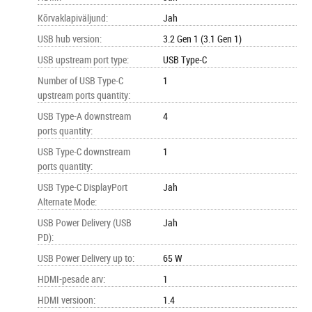
Kõrvaklapiväljund
:
Jah
USB hub version
:
3.2 Gen 1 (3.1 Gen 1)
USB upstream port type
:
USB Type-C
Number of USB Type-C
1
upstream ports quantity
:
USB Type-A downstream
4
ports quantity
:
USB Type-C downstream
1
ports quantity
:
USB Type-C DisplayPort
Jah
Alternate Mode
:
USB Power Delivery (USB
Jah
PD)
:
USB Power Delivery up to
:
65 W
HDMI-pesade arv
:
1
HDMI versioon
:
1.4