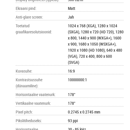
Ekraani pind
:
Matt
Anti-glare screen
:
Jah
Toetatud
1024 x 768 (XGA), 1280 x 1024
graafikaresolutsioonid
:
(SXGA), 1280 x 720 (HD 720), 1280
x 800, 1440 x 900 (WXGA+), 1600
x 900, 1680 x 1050 (WSXGA+),
1920 x 1080 (HD 1080), 640 x 480
(VGA), 720 x 400, 800 x 600
(SVGA)
Kuvasuhe
:
16:9
Kontrastsussuhe
10000000:1
(dünaamiline)
:
Horisontaalne vaatenurk
:
178°
Vertikaalne vaatenurk
:
178°
Pixel pitch
:
0.2745 x 0.2745 mm
Pikslitiheduseks
:
93 ppi
Horisontaalne
30 - 85 kHz