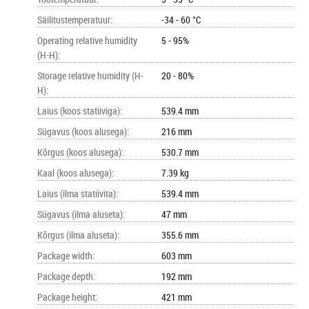
Säilitustemperatuur
:
-34 - 60 °C
Operating relative humidity
5 - 95%
(H-H)
:
Storage relative humidity (H-
20 - 80%
H)
:
Laius (koos statiiviga)
:
539.4 mm
Sügavus (koos alusega)
:
216 mm
Kõrgus (koos alusega)
:
530.7 mm
Kaal (koos alusega)
:
7.39 kg
Laius (ilma statiivita)
:
539.4 mm
Sügavus (ilma aluseta)
:
47 mm
Kõrgus (ilma aluseta)
:
355.6 mm
Package width
:
603 mm
Package depth
:
192 mm
Package height
:
421 mm