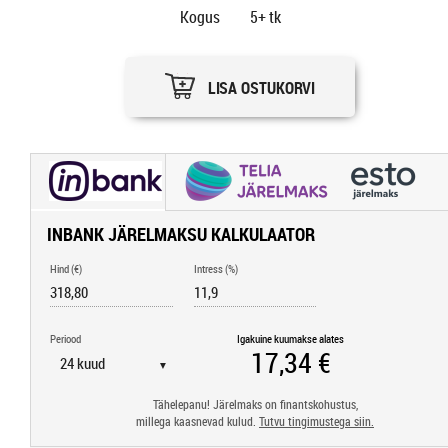
Kogus
5+
tk
LISA OSTUKORVI
INBANK JÄRELMAKSU KALKULAATOR
Hind (€)
Intress (%)
Periood
Igakuine kuumakse alates
▼
Tähelepanu! Järelmaks on finantskohustus,
millega kaasnevad kulud.
Tutvu tingimustega siin.