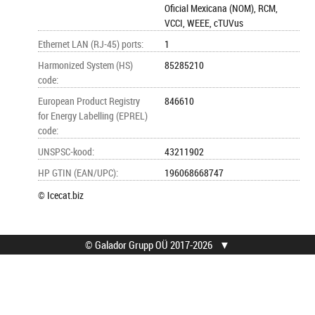
Oficial Mexicana (NOM), RCM,
VCCI, WEEE, cTUVus
Ethernet LAN (RJ-45) ports
:
1
Harmonized System (HS)
85285210
code
:
European Product Registry
846610
for Energy Labelling (EPREL)
code
:
UNSPSC-kood
:
43211902
HP GTIN (EAN/UPC)
:
196068668747
© Icecat.biz
© Galador Grupp OÜ 2017-2026
▼
© Galador Grupp OÜ
Mis on Galador?
Kõik õigused kaitstud.
Firmast
Privaatsusteavitus
Kontaktid