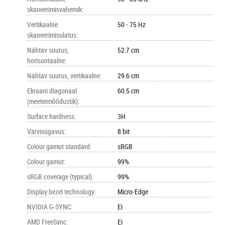
skaneerimisvahemik
:
Vertikaalne
50 - 75 Hz
skaneerimisulatus
:
Nähtav suurus,
52.7 cm
horisontaalne
:
Nähtav suurus, vertikaalne
:
29.6 cm
Ekraani diagonaal
60.5 cm
(meetermõõdustik)
:
Surface hardness
:
3H
Värvisügavus
:
8 bit
Colour gamut standard
:
sRGB
Colour gamut
:
99%
sRGB coverage (typical)
:
99%
Display bezel technology
:
Micro-Edge
NVIDIA G-SYNC
:
Ei
AMD FreeSync
:
Ei