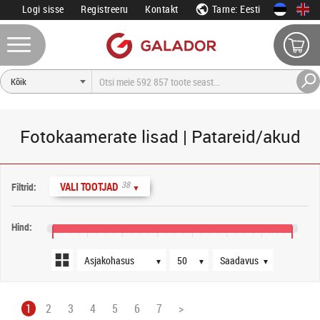
Logi sisse
Registreeru
Kontakt
Tarne: Eesti
Fotokaamerate lisad | Patareid/akud
Järjestus
Tooteid lehel
Saadavus
38
VALI TOOTJAD
Filtrid:
▼
Hind:
0 €
80 €
160 €
240 €
320 €
400 €
480 €
550 €
▼
▼
▼
1
2
3
4
5
6
7
>