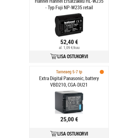
Hahnel Hähnel Ersatzakku HL-W235
- Typ Fuji NP-W235 retail
52,40 €
al. 1,09 €/kuu
LISA OSTUKORVI
Tarneaeg 5-7 tp
Extra Digital Panasonic, battery
VBD210, CGA-DU21
25,00 €
LISA OSTUKORVI