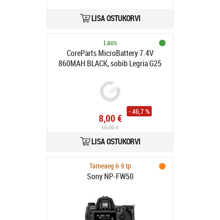
LISA OSTUKORVI
Laos
CoreParts MicroBattery 7.4V
860MAH BLACK, sobib Legria G25
(MBF1087)
- 46,7 %
8,00 €
15,00 €
LISA OSTUKORVI
Tarneaeg 6-9 tp
Sony NP-FW50