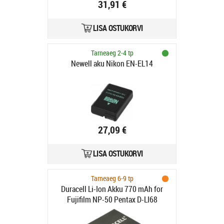
31,91 €
LISA OSTUKORVI
Tarneaeg 2-4 tp
Newell aku Nikon EN-EL14
27,09 €
LISA OSTUKORVI
Tarneaeg 6-9 tp
Duracell Li-Ion Akku 770 mAh for
Fujifilm NP-50 Pentax D-LI68