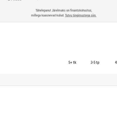
Tähelepanu! Järelmaks on finantskohustus,
millega kaasnevad kulud.
Tutvu tingimustega siin.
5+
tk
3-5 tp
4