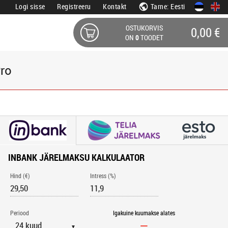
Logi sisse
Registreeru
Kontakt
Tarne: Eesti
OSTUKORVIS
0,00 €
ON
0
TOODET
Pro
INBANK JÄRELMAKSU KALKULAATOR
Hind (€)
Intress (%)
Periood
Igakuine kuumakse alates
▼