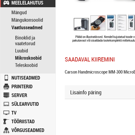
MEELELAHUTUS
Mängud
Mängukonsoolid
Vaatlusseadmed
Binoklid ja
Pildid on illustratiivsed. Nendel kujutatud toode v
pakutavast või sisaldada tootekomplekti mittekuulu
vaatetorud
Luubid
Mikroskoobid
SAADAVAL KIIREMINI
Teleskoobid
Carson Handmicroscope MM-300 MicroBr
NUTISEADMED
PRINTERID
Lisainfo päring
SERVER
SÜLEARVUTID
TV
TÖÖRIISTAD
VÕRGUSEADMED