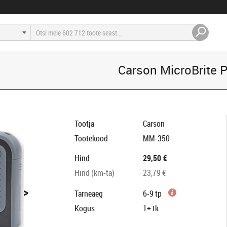
Carson MicroBrite 
Tootja
Carson
Tootekood
MM-350
Hind
29,50 €
Hind (km-ta)
23,79 €
>
Tarneaeg
6-9 tp
Kogus
1+
tk